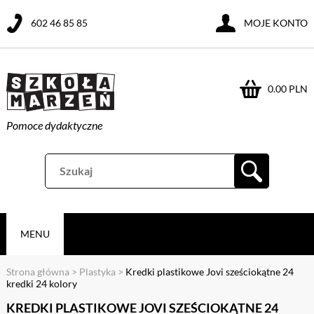
602 46 85 85
MOJE KONTO
0.00 PLN
Pomoce dydaktyczne
MENU
Strona główna
>
Plastyka
>
Kredki plastikowe Jovi sześciokątne 24
kredki 24 kolory
KREDKI PLASTIKOWE JOVI SZEŚCIOKĄTNE 24