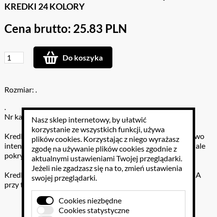
KREDKI 24 KOLORY
Cena brutto: 25.83 PLN
Do koszyka
Rozmiar: .
.
Nr katalogowy: 305-1504
Nasz sklep internetowy, by ułatwić
korzystanie ze wszystkich funkcji, używa
Kredki bardzo wytrzymałe, o jednolitej budowie i wyjątkowo
plików cookies
. Korzystając z niego wyrażasz
intensywnych barwach. Ich żywe i świecące kolory doskonale
zgodę na używanie plików cookies zgodnie z
pokrywają papier.
aktualnymi ustawieniami Twojej przeglądarki.
Jeżeli nie zgadzasz się na to, zmień ustawienia
Kredki są bardzo wydajne, gdyż cała kredka jest wkładem. A
swojej przeglądarki.
przy tym wcale nie brudzą rąk.
Cookies niezbędne
Cookies statystyczne