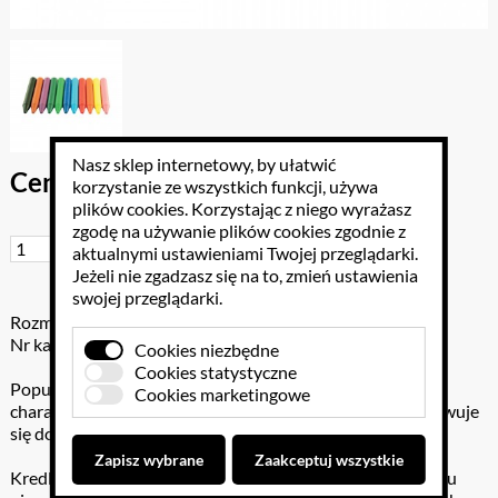
Nasz sklep internetowy, by ułatwić
Cena brutto: 233.70 PLN
korzystanie ze wszystkich funkcji, używa
plików cookies
. Korzystając z niego wyrażasz
zgodę na używanie plików cookies zgodnie z
Do koszyka
aktualnymi ustawieniami Twojej przeglądarki.
Jeżeli nie zgadzasz się na to, zmień ustawienia
swojej przeglądarki.
Rozmiar: .
Nr katalogowy: 305-2401
Cookies niezbędne
Cookies statystyczne
Popularne wśród dzieci z uwagi na łatwość rysowania i
Cookies marketingowe
charakterystyczną kreskę. Krótka kredka idealnie dopasowuje
się do ręki małego dziecka,
Zapisz wybrane
Zaakceptuj wszystkie
Kredki mogą być używane na wszystkich rodzajach papieru