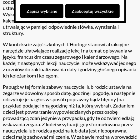
codziennie aktualizuje datę, wybiera symbol pogody oraz
ustawia wskazówki tak, aby pokazywały bieżącą godzinę.
Zapisz wybrane
Zaakceptuj wszystkie
Wykonując te czynności opisuje na głos czas zegarowy i
kalendarzowy oraz typ pogody poznając w ten sposób i
utrwalając w pamięci odpowiednie słówka, wyrażenia i
struktury.
W kontekście zajęć szkolnych L'Horloge stanowi atrakcyjne
narzędzie ułatwiające realizację lekcji na temat opisywania w
języku francuskim czasu zegarowego i kalendarzowego. Na
każdej z następnych lekcji nauczyciel może wskazywać jednego
z uczniów do zaktualizowania daty i godziny głośnego opisania
ich koleżankom i kolegom.
Papugi: w tej formie zabawy nauczyciel lub rodzic ustawia na
zegarze w dowolny sposób datę, godzinę i pogodę, a następnie
odczytuje je na głos w sposób poprawny bądź błędny (na
przykład podając inną godzinę niż ta, którą wybrał). Zadaniem
dzieci jest powtarzanie wypowiedzianych przez osobę
prowadzącą zdań jedynie w przypadku, gdy te odzwierciedlają
wskazania zegara. Z kolei w sytuacji, gdy sformułowana przez
nauczyciela lub rodzica godzina lub data jest niepoprawna,
dzieci mają zachować milczenie. W zabawie można wprowadzić