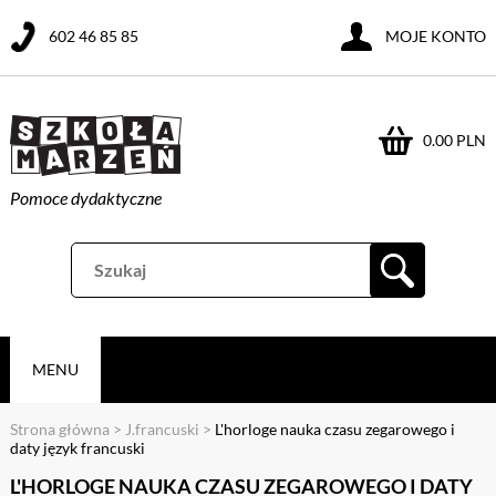
602 46 85 85
MOJE KONTO
0.00 PLN
Pomoce dydaktyczne
MENU
Strona główna
>
J.francuski
>
L'horloge nauka czasu zegarowego i
daty język francuski
L'HORLOGE NAUKA CZASU ZEGAROWEGO I DATY