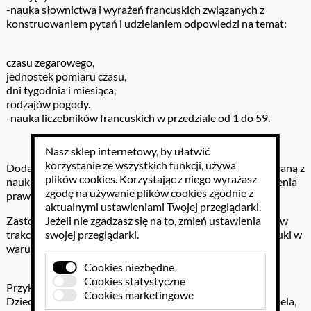
-nauka słownictwa i wyrażeń francuskich związanych z
konstruowaniem pytań i udzielaniem odpowiedzi na temat:
czasu zegarowego,
jednostek pomiaru czasu,
dni tygodnia i miesiąca,
rodzajów pogody.
-nauka liczebników francuskich w przedziale od 1 do 59.
Nasz sklep internetowy, by ułatwić
korzystanie ze wszystkich funkcji, używa
Dodatkowe cele edukacyjne: L'Horloge poza funkcją związaną z
plików cookies
. Korzystając z niego wyrażasz
nauką języka francuskiego daje dzieciom możliwość ćwiczenia
zgodę na używanie plików cookies zgodnie z
prawidłowego odczytywania godzin na zegarze.
aktualnymi ustawieniami Twojej przeglądarki.
Jeżeli nie zgadzasz się na to, zmień ustawienia
Zastosowanie: L'Horloge znajduje zastosowanie zarówno w
swojej przeglądarki.
trakcie zajęć w szkole, jak i w kontekście indywidualnej nauki w
warunkach domowych.
Cookies niezbędne
Cookies statystyczne
Przykładowe sposoby użycia:
Cookies marketingowe
Dziecko, samodzielnie lub z pomocą rodzica bądź nauczyciela,