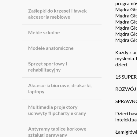
programó
Mądra Gło
Zaślepki do krzeseł i ławek
Mądra Gło
akcesoria meblowe
Mądra Gło
Mądra Gło
Meble szkolne
Mądra Gło
Mądra Gło
Modele anatomiczne
Każdy z pr
myślenia.
Sprzęt sportowy i
dzieci.
rehabilitacyjny
15 SUPER
Akcesoria biurowe, drukarki,
ROZWÓJ 
laptopy
SPRAWNO
Multimedia projektory
uchwyty flipcharty ekrany
Dzieci baw
intelektua
Antyramy tablice korkowe
Łamigłówk
sztalugi parawany