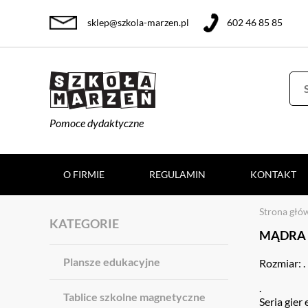
sklep@szkola-marzen.pl
602 46 85 85
Pomoce dydaktyczne
O FIRMIE
REGULAMIN
KONTAKT
Strona głó
KATEGORIE
MĄDRA 
Plansze edukacyjne
Rozmiar: .
.
Tablice szkolne magnetyczne
Seria gier