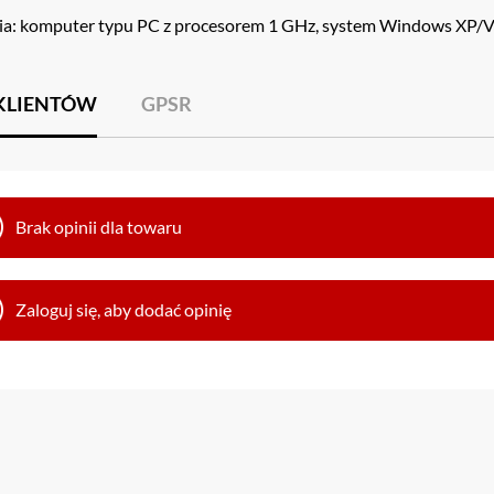
: komputer typu PC z procesorem 1 GHz, system Windows XP/Vi
 KLIENTÓW
GPSR
Brak opinii dla towaru
Zaloguj się, aby dodać opinię