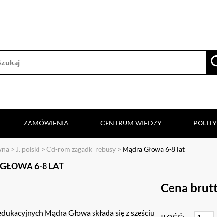
ZAMÓWIENIA
CENTRUM WIEDZY
POLIT
wna
>
J. polski
>
Cd-rom zagadki rebusy
>
Mądra Głowa 6-8 lat
GŁOWA 6-8 LAT
Cena brutt
 edukacyjnych Mądra Głowa składa się z sześciu
ILOŚĆ: