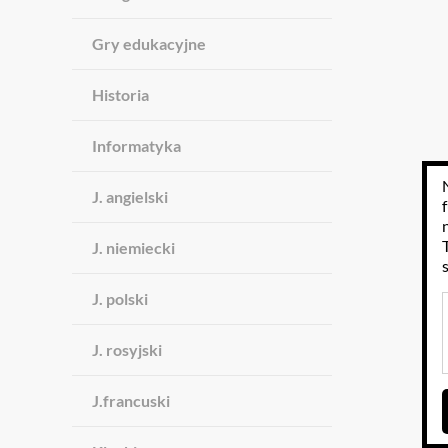
Gry edukacyjne
Historia
Informatyka
J. angielski
J. niemiecki
J. polski
J. rosyjski
J.francuski