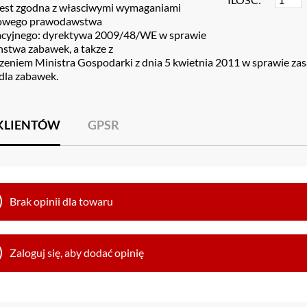
est zgodna z własciwymi wymaganiami
owego prawodawstwa
cyjnego: dyrektywa 2009/48/WE w sprawie
nstwa zabawek, a takze z
zeniem Ministra Gospodarki z dnia 5 kwietnia 2011 w sprawie za
la zabawek.
 KLIENTÓW
GPSR
Brak opinii dla towaru
Zaloguj się, aby dodać opinię