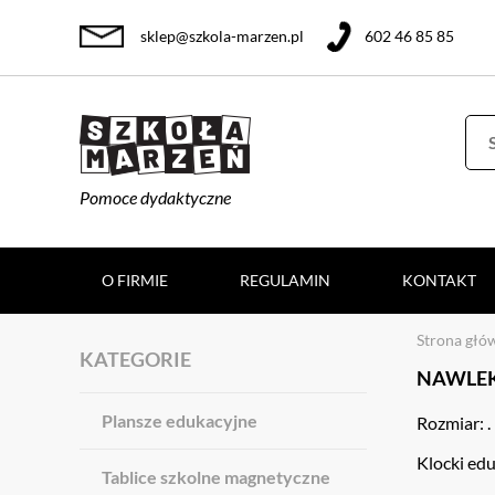
sklep@szkola-marzen.pl
602 46 85 85
Pomoce dydaktyczne
O FIRMIE
REGULAMIN
KONTAKT
Strona głó
KATEGORIE
NAWLE
Plansze edukacyjne
Rozmiar: .
Klocki ed
Tablice szkolne magnetyczne