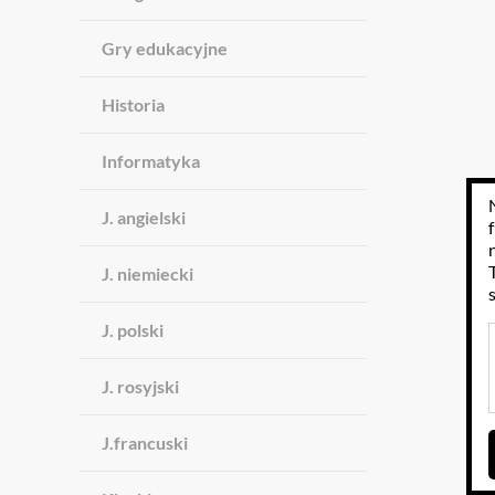
Gry edukacyjne
Historia
Informatyka
J. angielski
J. niemiecki
J. polski
J. rosyjski
J.francuski