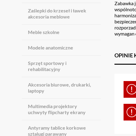
Zabawka j
wspólnot
Zaślepki do krzeseł i ławek
harmoniza
akcesoria meblowe
bezpiecze
rozporzad
Meble szkolne
wymagan d
Modele anatomiczne
OPINIE
Sprzęt sportowy i
rehabilitacyjny
Akcesoria biurowe, drukarki,
laptopy
Multimedia projektory
uchwyty flipcharty ekrany
Antyramy tablice korkowe
sztalugi parawany