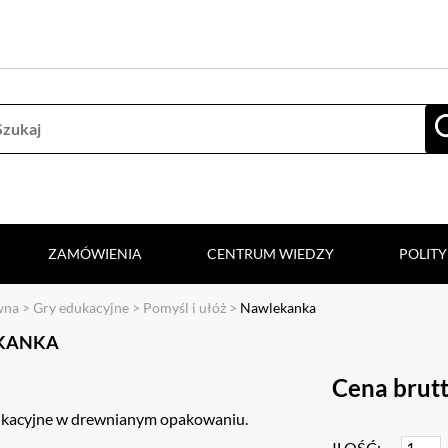
ZAMÓWIENIA
CENTRUM WIEDZY
POLIT
wna
>
Gry edukacyjne
>
Pomyśl i ułóż
>
Nawlekanka
KANKA
Cena brutt
ukacyjne w drewnianym opakowaniu.
ILOŚĆ: