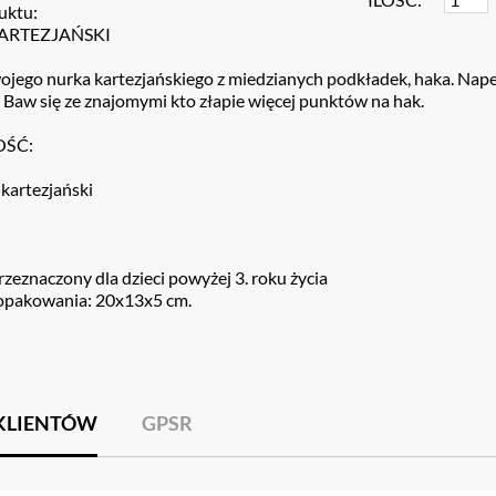
uktu:
ARTEZJAŃSKI
jego nurka kartezjańskiego z miedzianych podkładek, haka. Napełn
Baw się ze znajomymi kto złapie więcej punktów na hak.
ŚĆ:
 kartezjański
zeznaczony dla dzieci powyżej 3. roku życia
pakowania: 20x13x5 cm.
 KLIENTÓW
GPSR