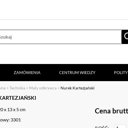
ZAMÓWIENIA
CENTRUM WIEDZY
POLIT
wna
>
Technika
>
Mały odkrywca
>
Nurek Kartezjański
KARTEZJAŃSKI
0 x 13 x 5 cm
Cena brutt
gowy: 3301
ILOŚĆ: