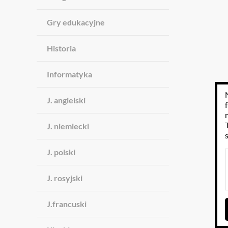
Gry edukacyjne
Historia
Informatyka
J. angielski
J. niemiecki
J. polski
J. rosyjski
J.francuski