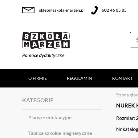
sklep@szkola-marzen.pl
602 46 85 85
Pomoce dydaktyczne
O FIRMIE
REGULAMIN
KONTAKT
Strona głó
KATEGORIE
NUREK 
Plansze edukacyjne
Rozmiar: 2
Nr katalo
Tablice szkolne magnetyczne