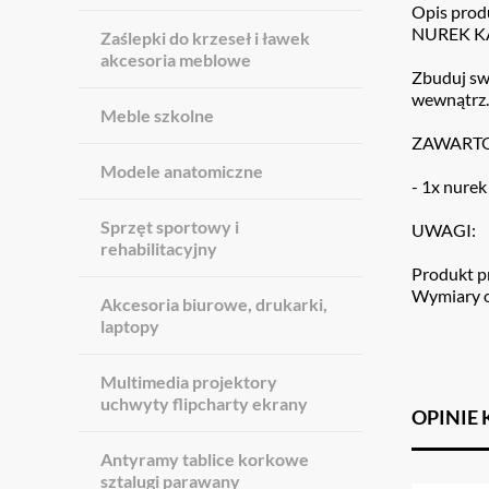
Opis prod
NUREK K
Zaślepki do krzeseł i ławek
akcesoria meblowe
Zbuduj swo
wewnątrz. 
Meble szkolne
ZAWARTO
Modele anatomiczne
- 1x nurek
Sprzęt sportowy i
UWAGI:
rehabilitacyjny
Produkt pr
Wymiary o
Akcesoria biurowe, drukarki,
laptopy
Multimedia projektory
uchwyty flipcharty ekrany
OPINIE
Antyramy tablice korkowe
sztalugi parawany