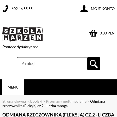
602 46 85 85
MOJE KONTO
0.00 PLN
Pomoce dydaktyczne
MENU
Strona główna
>
J. polski
>
Programy multimedialne
>
Odmiana
rzeczownika (Fleksja) cz.2 - liczba mnoga
ODMIANA RZECZOWNIKA (FLEKSJA) CZ.2 - LICZBA