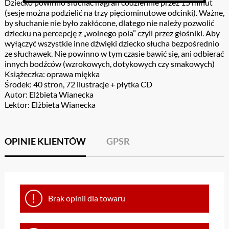
Dziecko powinno słuchać nagrań codziennie przez 15 minut
(sesje można podzielić na trzy pięciominutowe odcinki). Ważne,
by słuchanie nie było zakłócone, dlatego nie należy pozwolić
dziecku na percepcję z „wolnego pola” czyli przez głośniki. Aby
wyłączyć wszystkie inne dźwięki dziecko słucha bezpośrednio
ze słuchawek. Nie powinno w tym czasie bawić się, ani odbierać
innych bodźców (wzrokowych, dotykowych czy smakowych)
Książeczka: oprawa miękka
Środek: 40 stron, 72 ilustracje + płytka CD
Autor: Elżbieta Wianecka
Lektor: Elżbieta Wianecka
OPINIE KLIENTÓW
GPSR
Brak opinii dla towaru