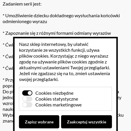
Zadaniem serii jest:
* Umożliwienie dziecku dokładnego wysłuchania końcówki
odmienionego wyrazu
* Zapoznanie się z różnymi formami odmiany wyrazów
Nasz sklep internetowy, by ułatwić
* Ćwiczenie artykulacji (wymowy) wyrazów i końcówek
korzystanie ze wszystkich funkcji, używa
plików cookies
. Korzystając z niego wyrażasz
* Ćwiczenie uwagi słuchowej
zgodę na używanie plików cookies zgodnie z
aktualnymi ustawieniami Twojej przeglądarki.
* Ćwiczenie rozumienia wypowiedzi językowych
Jeżeli nie zgadzasz się na to, zmień ustawienia
swojej przeglądarki.
* Przygotowanie do samodzielnego budowania zdań
poprawnych pod względem gramatycznym
Do płytek dołączono ilustrowane książeczki. Pozwoli to na
Cookies niezbędne
jednoczesne ćwiczenie uwagi, koncentracji, analizy i syntezy
Cookies statystyczne
wzrokowej oraz na wczesną symultaniczno-sekwencyjną
Cookies marketingowe
naukę czytania.
Wybrałam jako przykładowe te rzeczowniki, które są dziecku
znane z życia a także łatwe artykulacyjnie.
Zapisz wybrane
Zaakceptuj wszystkie