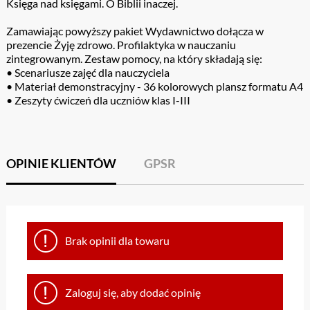
Księga nad księgami. O Biblii inaczej.
Zamawiając powyższy pakiet Wydawnictwo dołącza w
prezencie Żyję zdrowo. Profilaktyka w nauczaniu
zintegrowanym. Zestaw pomocy, na który składają się:
• Scenariusze zajęć dla nauczyciela
• Materiał demonstracyjny - 36 kolorowych plansz formatu A4
• Zeszyty ćwiczeń dla uczniów klas I-III
OPINIE KLIENTÓW
GPSR
Brak opinii dla towaru
Zaloguj się, aby dodać opinię