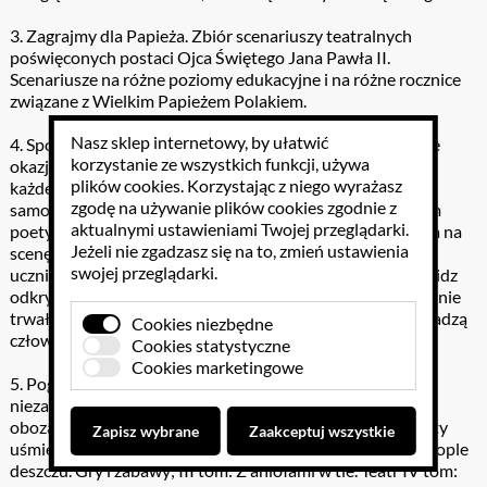
3. Zagrajmy dla Papieża. Zbiór scenariuszy teatralnych
poświęconych postaci Ojca Świętego Jana Pawła II.
Scenariusze na różne poziomy edukacyjne i na różne rocznice
związane z Wielkim Papieżem Polakiem.
Nasz sklep internetowy, by ułatwić
4. Spotkanie przy malowanej ścianie. Inscenizacje na różne
korzystanie ze wszystkich funkcji, używa
okazje dla szkoły podstawowej i gimnazjum. Sprawy dla
plików cookies
. Korzystając z niego wyrażasz
każdego podstawowe: życie i śmierć, radość i smutek,
zgodę na używanie plików cookies zgodnie z
samotność i przyjaźń, miłość i nienawiść – są przedmiotem
aktualnymi ustawieniami Twojej przeglądarki.
poetyckiej zadumy autora. Ta swoista poezja, przeniesiona na
Jeżeli nie zgadzasz się na to, zmień ustawienia
scenę, została dostosowana do możliwości percepcyjnych
swojej przeglądarki.
uczniów szkoły podstawowej i gimnazjum. Ale i dorosły widz
odkryje dzięki tym niewielkim dramatom prawdę: odrzucenie
trwałych, niezmiennych zasad a wrzawa tego świata nie dadzą
Cookies niezbędne
człowiekowi zaspokojenia.(....).
Cookies statystyczne
Cookies marketingowe
5. Pogodne wieczory to zestaw czterech książek, które są
niezastąpioną pomocą w pracy z dziećmi i młodzieżą na
obozach, zimowiskach, oazach i w świetlicach. I tom: Święty
Zapisz wybrane
Zaakceptuj wszystkie
uśmiechnięty. Quizy i zagadki; II tom: Gdy z nieba kapią krople
deszczu. Gry i zabawy; III tom: Z aniołami w tle. Teatr IV tom: