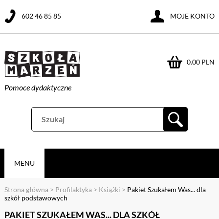
602 46 85 85
MOJE KONTO
0.00 PLN
Pomoce dydaktyczne
MENU
Strona główna
>
Profilaktyka
>
Książki
>
Pakiet Szukałem Was... dla
szkół podstawowych
PAKIET SZUKAŁEM WAS... DLA SZKÓŁ