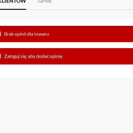
 KLIENTÓW
GPSR
Brak opinii dla towaru
Zaloguj się, aby dodać opinię