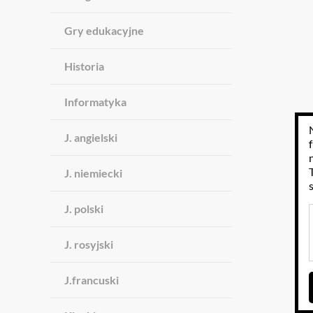
Gry edukacyjne
Historia
Informatyka
J. angielski
J. niemiecki
J. polski
J. rosyjski
J.francuski