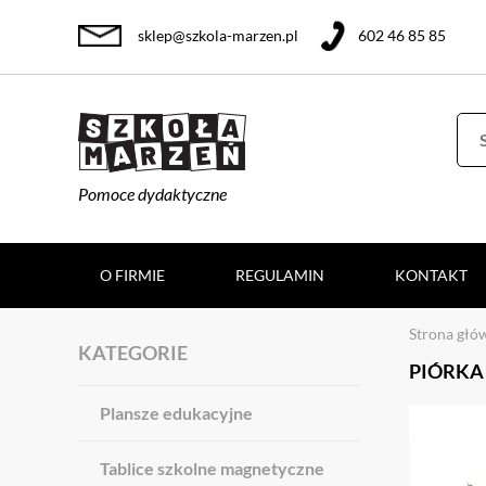
sklep@szkola-marzen.pl
602 46 85 85
Pomoce dydaktyczne
O FIRMIE
REGULAMIN
KONTAKT
Strona głó
KATEGORIE
PIÓRKA 
Plansze edukacyjne
Tablice szkolne magnetyczne