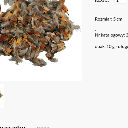
Rozmiar: 5 cm
.
Nr katalogowy: 
opak. 10 g - dłu