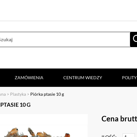
ZAMÓWIENIA
CENTRUM WIEDZY
POLIT
wna
>
Plastyka
>
Piórka ptasie 10 g
PTASIE 10 G
Cena brutt
ILOŚĆ: