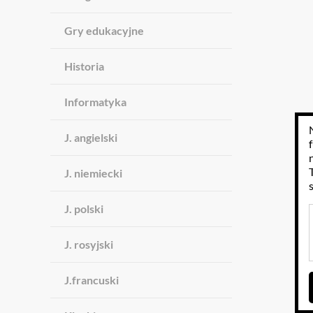
Gry edukacyjne
Historia
Informatyka
J. angielski
J. niemiecki
J. polski
J. rosyjski
J.francuski