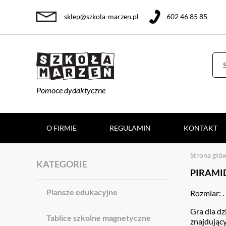
sklep@szkola-marzen.pl
602 46 85 85
Pomoce dydaktyczne
O FIRMIE
REGULAMIN
KONTAKT
Strona głó
KATEGORIE
PIRAMI
Plansze edukacyjne
Rozmiar: .
Gra dla dz
Tablice szkolne magnetyczne
znajdujący