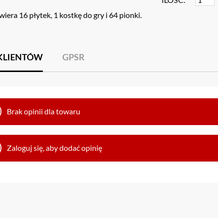
iera 16 płytek, 1 kostkę do gry i 64 pionki.
 KLIENTÓW
GPSR
Brak opinii dla towaru
Zaloguj się, aby dodać opinię