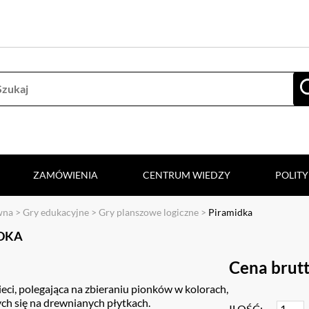
ZAMÓWIENIA
CENTRUM WIEDZY
POLIT
wna
>
Gry edukacyjne
>
Gry planszowe logiczne
>
Piramidka
DKA
Cena brutt
ieci, polegająca na zbieraniu pionków w kolorach,
ch się na drewnianych płytkach.
ILOŚĆ: