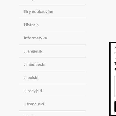
Gry edukacyjne
Historia
Informatyka
J. angielski
J. niemiecki
J. polski
J. rosyjski
J.francuski