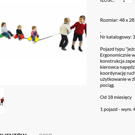
Rozmiar: 48 x 28
.
Nr katalogowy: 
Pojazd typu "jeź
Ergonomicznie wy
konstrukcja zape
kierowca napędza
koordynację ruc
użytkowanie w żł
pociąg.
Od 18 miesięcy
1 pojazd - wym. 