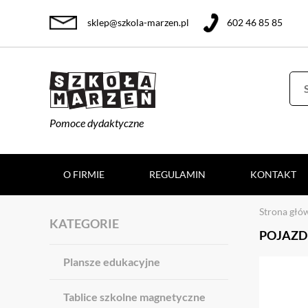
sklep@szkola-marzen.pl
602 46 85 85
Pomoce dydaktyczne
O FIRMIE
REGULAMIN
KONTAKT
Strona głó
KATEGORIE
POJAZD
Plansze edukacyjne
Tablice szkolne magnetyczne