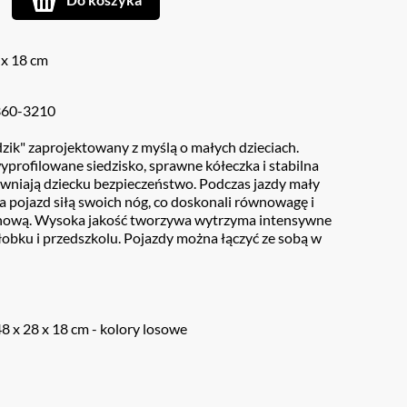
 x 18 cm
360-3210
dzik" zaprojektowany z myślą o małych dzieciach.
profilowane siedzisko, sprawne kółeczka i stabilna
wniają dziecku bezpieczeństwo. Podczas jazdy mały
 pojazd siłą swoich nóg, co doskonali równowagę i
hową. Wysoka jakość tworzywa wytrzyma intensywne
obku i przedszkolu. Pojazdy można łączyć ze sobą w
48 x 28 x 18 cm - kolory losowe