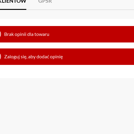
 KLIENTÓW
GPSR
Brak opinii dla towaru
Zaloguj się, aby dodać opinię