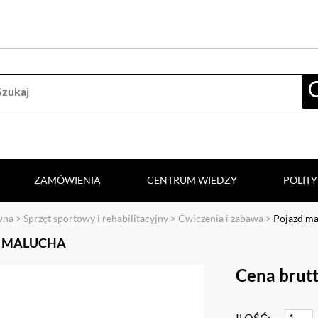
ZAMÓWIENIA
CENTRUM WIEDZY
POLIT
wna
>
Sprzęt sportowy i rehabilitacyjny
>
Ćwiczenia i zabawa
>
Pojazd ma
 MALUCHA
Cena brutt
ILOŚĆ: