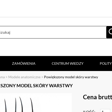
ZAMÓWIENIA
CENTRUM WIEDZY
POLIT
wna
>
Modele anatomiczne
>
Powiększony model skóry warstwy
SZONY MODEL SKÓRY WARSTWY
Cena brutt
ILOŚĆ: