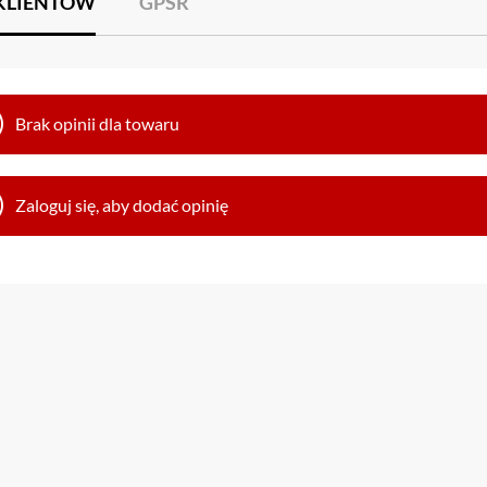
 KLIENTÓW
GPSR
Brak opinii dla towaru
Zaloguj się, aby dodać opinię