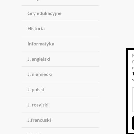
Gry edukacyjne
Historia
Informatyka
J. angielski
J. niemiecki
J. polski
J. rosyjski
J.francuski