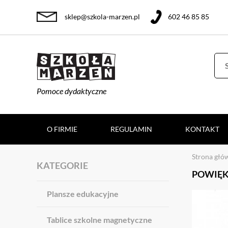
sklep@szkola-marzen.pl
602 46 85 85
Pomoce dydaktyczne
O FIRMIE
REGULAMIN
KONTAKT
Strona głó
KATEGORIE
POWIĘK
Plansze edukacyjne
Tablice szkolne magnetyczne