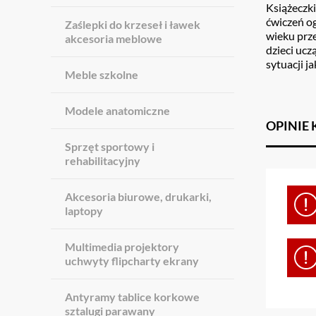
Książeczki 
ćwiczeń o
Zaślepki do krzeseł i ławek
wieku prz
akcesoria meblowe
dzieci ucz
sytuacji j
Meble szkolne
Modele anatomiczne
OPINIE
Sprzęt sportowy i
rehabilitacyjny
Akcesoria biurowe, drukarki,
laptopy
Multimedia projektory
uchwyty flipcharty ekrany
Antyramy tablice korkowe
sztalugi parawany