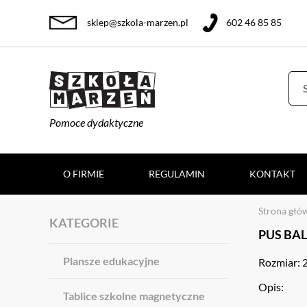
sklep@szkola-marzen.pl
602 46 85 85
Pomoce dydaktyczne
O FIRMIE
REGULAMIN
KONTAKT
Strona głó
KATEGORIE
PUS BAL
Plansze edukacyjne
Rozmiar: 
Opis:
Tablice szkolne magnetyczne