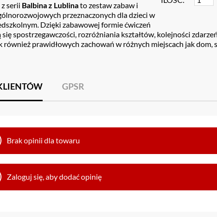
z serii
Balbina z Lublina
to zestaw zabaw i
gólnorozwojowych przeznaczonych dla dzieci w
edszkolnym. Dzięki zabawowej formie ćwiczeń
ą się spostrzegawczości, rozróżniania kształtów, kolejności zda
ak również prawidłowych zachowań w różnych miejscach jak dom, szk
 KLIENTÓW
GPSR
Brak opinii dla towaru
Zaloguj się, aby dodać opinię