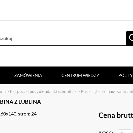
ZAMÓWIENIA
CENTRUM WIEDZY
POLIT
wna
>
Książeczki pus , układanki schubitrix
>
Pus książeczki nauczanie zi
BINA Z LUBLINA
260x140, stron: 24
Cena brutt
ILOŚĆ: