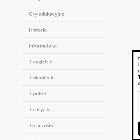
Gry edukacyjne
Historia
Informatyka
J. angielski
J. niemiecki
J. polski
J. rosyjski
J.francuski