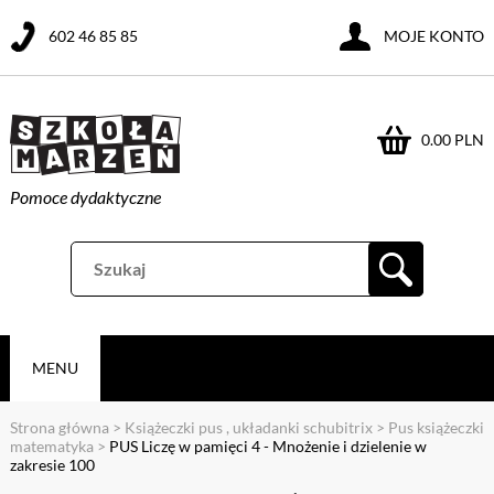
602 46 85 85
MOJE KONTO
0.00 PLN
Pomoce dydaktyczne
MENU
Strona główna
>
Książeczki pus , układanki schubitrix
>
Pus książeczki
matematyka
>
PUS Liczę w pamięci 4 - Mnożenie i dzielenie w
zakresie 100