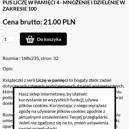
PUS LICZĘ W PAMIĘCI 4 - MNOŻENIE I DZIELENIE W
ZAKRESIE 100
Cena brutto: 21.00 PLN
Do koszyka
Rozmiar: 168x235, stron: 32
Opis:
Książeczki z serii
Liczę w pamięci
to bogaty zbiór zadań
dotyczących czterech podstawowych działań arytmetycznych,
które swoją przystępną i zabawową formą służą poznawaniu
Nasz sklep internetowy, by ułatwić
podstaw techniki rachunkowej, utrwaleniu pojęcia liczby oraz
korzystanie ze wszystkich funkcji, używa
doskonaleniu umiejętności symbolicznego zapisu działań.
plików cookies
. Korzystając z niego wyrażasz
zgodę na używanie plików cookies zgodnie z
Rozwiązywanie zadań nie służy pamięciowemu opanowaniu
aktualnymi ustawieniami Twojej przeglądarki.
umiejętności liczenia. Jest raczej propozycją aktywnej nauki,
Jeżeli nie zgadzasz się na to, zmień ustawienia
opartej na kształceniu zdolności formułowania wniosków i
swojej przeglądarki.