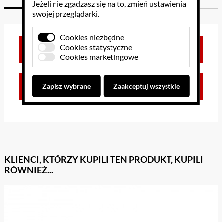
Jeżeli nie zgadzasz się na to, zmień ustawienia
swojej przeglądarki.
Cookies niezbędne
Cookies statystyczne
Brak opinii dla towaru
Cookies marketingowe
Zaloguj się, aby dodać opinię
Zapisz wybrane
Zaakceptuj wszystkie
KLIENCI, KTÓRZY KUPILI TEN PRODUKT, KUPILI
RÓWNIEŻ...