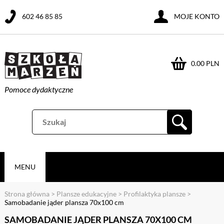
602 46 85 85
MOJE KONTO
0.00 PLN
Pomoce dydaktyczne
MENU
Strona główna
>
Plansze edukacyjne
>
Profilaktyka plansze
>
Samobadanie jąder plansza 70x100 cm
SAMOBADANIE JĄDER PLANSZA 70X100 CM