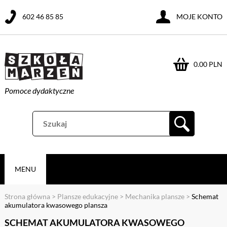
602 46 85 85
MOJE KONTO
0.00 PLN
Pomoce dydaktyczne
MENU
Strona główna
>
Plansze edukacyjne
>
Mechanika plansze
>
Schemat
akumulatora kwasowego plansza
SCHEMAT AKUMULATORA KWASOWEGO