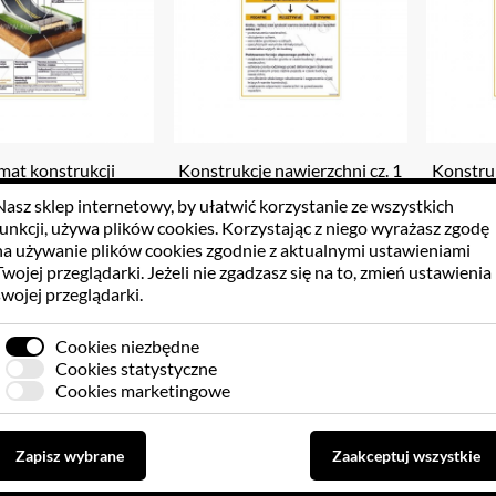
mat konstrukcji
Konstrukcje nawierzchni cz. 1
Konstruk
hni plansza 70x100
plansza 70x100 cm
pl
Nasz sklep internetowy, by ułatwić korzystanie ze wszystkich
cm
funkcji, używa
plików cookies
. Korzystając z niego wyrażasz zgodę
8.13 PLN
38.13 PLN
3
na używanie plików cookies zgodnie z aktualnymi ustawieniami
Twojej przeglądarki. Jeżeli nie zgadzasz się na to, zmień ustawienia
swojej przeglądarki.
Do koszyka
Do koszyka
Cookies niezbędne
Cookies statystyczne
Cookies marketingowe
Zapisz wybrane
Zaakceptuj wszystkie