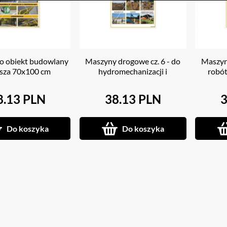
ko obiekt budowlany
Maszyny drogowe cz. 6 - do
Maszyny
sza 70x100 cm
hydromechanizacji i
robót
odwadniania plansza 70x100
cm
8.13 PLN
38.13 PLN
3
Do koszyka
Do koszyka