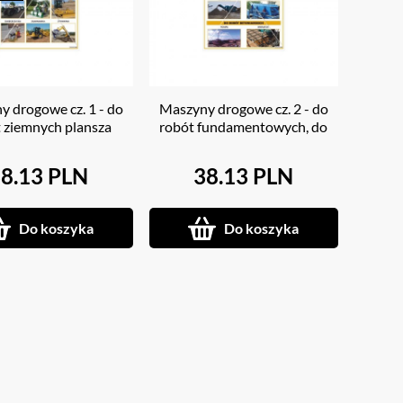
 drogowe cz. 1 - do
Maszyny drogowe cz. 2 - do
 ziemnych plansza
robót fundamentowych, do
70x100 cm
przygotowania kruszywa, do
robót betoniarskich plansza
8.13 PLN
38.13 PLN
70x100 cm
Do koszyka
Do koszyka