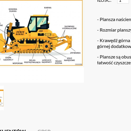
- Plansza naście
- Rozmiar plansz
- Krawędź górna
górnej dodatkow
- Plansze są obu
łatwość czyszcze