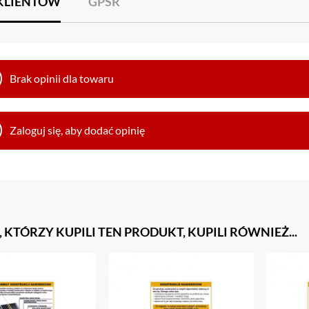
 KLIENTÓW
GPSR
Brak opinii dla towaru
Zaloguj się, aby dodać opinię
, KTÓRZY KUPILI TEN PRODUKT, KUPILI RÓWNIEŻ...