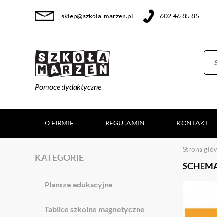
sklep@szkola-marzen.pl
602 46 85 85
Pomoce dydaktyczne
O FIRMIE
REGULAMIN
KONTAKT
Strona głó
KATEGORIE
SCHEMA
Plansze edukacyjne
Tablice szkolne magnetyczne