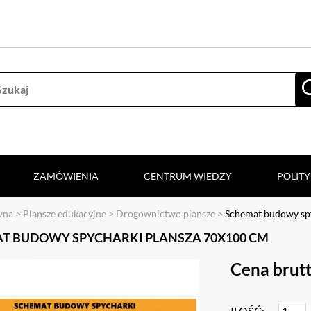
ZAMÓWIENIA
CENTRUM WIEDZY
POLIT
wna
>
Plansze edukacyjne
>
Drogownictwo plansze
>
Schemat budowy sp
T BUDOWY SPYCHARKI PLANSZA 70X100 CM
Cena brutt
ILOŚĆ: