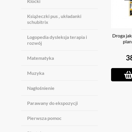
Klocki
Książeczki pus , układanki
schubitrix
Droga ja
Logopedia dysleksja terapia i
plan
rozwój
3
Matematyka
Muzyka
Nagłośnienie
Parawany do ekspozycji
Pierwsza pomoc