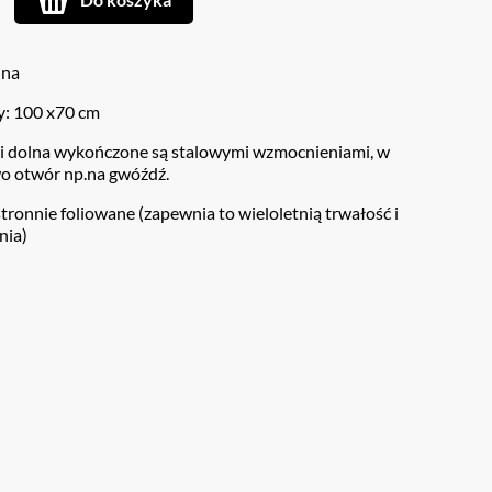
nna
y: 100 x70 cm
 i dolna wykończone są stalowymi wzmocnieniami, w
o otwór np.na gwóźdź.
stronnie foliowane (zapewnia to wieloletnią trwałość i
nia)