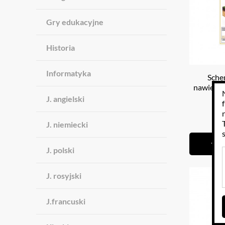
Gry edukacyjne
Historia
Informatyka
Sche
nawierzc
J. angielski
3
J. niemiecki
J. polski
J. rosyjski
J.francuski