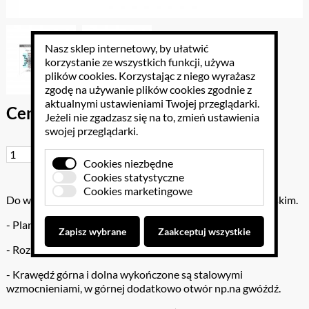
Nasz sklep internetowy, by ułatwić
korzystanie ze wszystkich funkcji, używa
plików cookies
. Korzystając z niego wyrażasz
zgodę na używanie plików cookies zgodnie z
aktualnymi ustawieniami Twojej przeglądarki.
Cena brutto: 38.13 PLN
Jeżeli nie zgadzasz się na to, zmień ustawienia
swojej przeglądarki.
Do koszyka
Cookies niezbędne
Cookies statystyczne
Cookies marketingowe
Do wyboru opis na planszach w języku polskim lub angielskim.
- Plansza naścienna
Zapisz wybrane
Zaakceptuj wszystkie
- Rozmiar planszy: 100 x70 cm
- Krawędź górna i dolna wykończone są stalowymi
wzmocnieniami, w górnej dodatkowo otwór np.na gwóźdź.