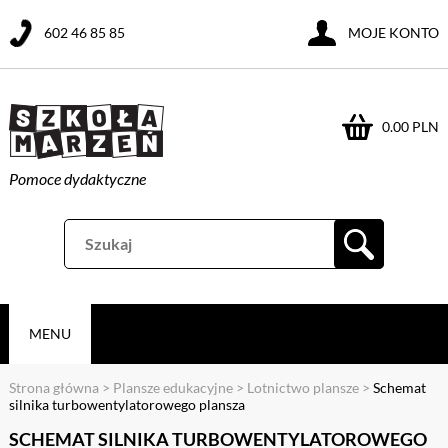
602 46 85 85
MOJE KONTO
0.00 PLN
Pomoce dydaktyczne
MENU
Strona główna
>
Plansze edukacyjne
>
Lotnictwo plansze
>
Schemat
silnika turbowentylatorowego plansza
SCHEMAT SILNIKA TURBOWENTYLATOROWEGO