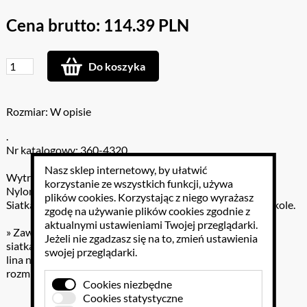
Cena brutto: 114.39 PLN
Do koszyka
Rozmiar: W opisie
.
Nr katalogowy: 360-4320
Nasz sklep internetowy, by ułatwić
Wytrzymała siatka na mocnej nylonowej linie (3 mm).
korzystanie ze wszystkich funkcji, używa
Nylonowe sploty odporne są nawet na mocne uderzenia.
plików cookies
. Korzystając z niego wyrażasz
Siatka doskonale nadaje sie do intensywnego użytku w szkole.
zgodę na używanie plików cookies zgodnie z
aktualnymi ustawieniami Twojej przeglądarki.
» Zawartość:
Jeżeli nie zgadzasz się na to, zmień ustawienia
siatka splotowa o szerokości 6,35 cm i wysokości 78 cm
swojej przeglądarki.
lina naciągowa długości 7,5 m
rozmiar oczek 2 cm
Cookies niezbędne
Cookies statystyczne