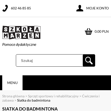
602 46 85 85
MOJE KONTO
0.00 PLN
Pomoce dydaktyczne
MENU
Strona główna
>
Sprzęt sportowy i rehabilitacyjny
>
Ćwiczenia i
zabawa
>
Siatka do badmintona
SIATKA DO BADMINTONA