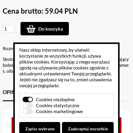
Cena brutto: 59.04 PLN
Do koszyka
Rozmiar: .
Nasz sklep internetowy, by ułatwić
korzystanie ze wszystkich funkcji, używa
Skolopendra to wielki stawonóg z rzędu pareczników, kąsający
plików cookies
. Korzystając z niego wyrażasz
boleśnie (s. śródziemnomorska) a. nawet śmiertelnie (płd.amer.
zgodę na używanie plików cookies zgodnie z
s. olbrzymia).
aktualnymi ustawieniami Twojej przeglądarki.
Jeżeli nie zgadzasz się na to, zmień ustawienia
swojej przeglądarki.
OPINIE KLIENTÓW
GPSR
Cookies niezbędne
Cookies statystyczne
Cookies marketingowe
Brak opinii dla towaru
Zapisz wybrane
Zaakceptuj wszystkie