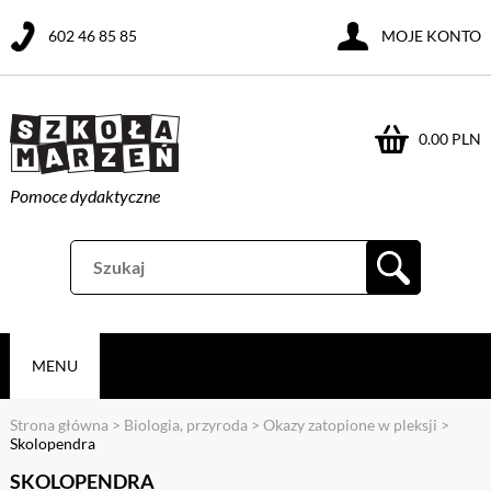
602 46 85 85
MOJE KONTO
0.00 PLN
Pomoce dydaktyczne
MENU
Strona główna
>
Biologia, przyroda
>
Okazy zatopione w pleksji
>
Skolopendra
SKOLOPENDRA