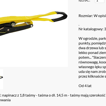
Rozmiar: W opis
.
Nr katalogowy: 
W ogrodzie, park
punkty, pomiędzy
dwa drzewa lub s
lekko ponad ziem
potem... "Slaczen
równowagę, koor
własnego lęku sp
uda się nam zrob
przez kilknaście 
Od 4 lat
 napinacz z 1,8 taśmy - taśma o dł. 14,5 m - taśmy mają szerokoś
ywania