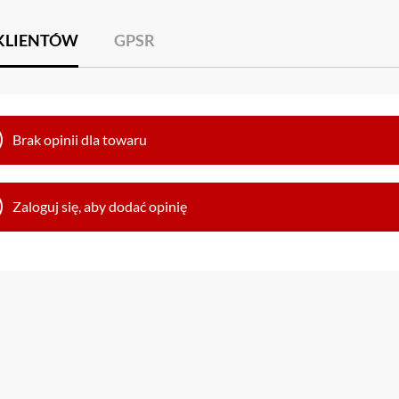
 KLIENTÓW
GPSR
Brak opinii dla towaru
Zaloguj się, aby dodać opinię