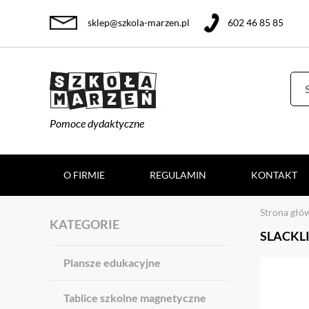
sklep@szkola-marzen.pl
602 46 85 85
Pomoce dydaktyczne
O FIRMIE
REGULAMIN
KONTAKT
Strona głó
KATEGORIE
SLACKLI
Plansze edukacyjne
Tablice szkolne magnetyczne