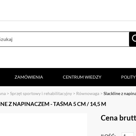
ZAMÓWIENIA
CENTRUM WIEDZY
POLIT
wna
>
Sprzęt sportowy i rehabilitacyjny
>
Równowaga
>
Slackline z napin
NE Z NAPINACZEM - TAŚMA 5 CM / 14,5 M
Cena brutt
ILOŚĆ: