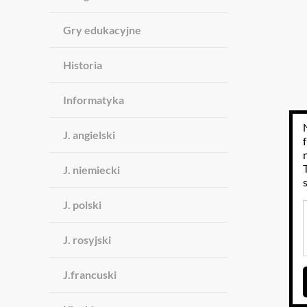
Gry edukacyjne
Historia
Informatyka
J. angielski
J. niemiecki
J. polski
J. rosyjski
J.francuski