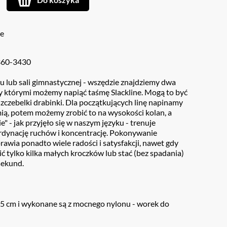
ie
360-3430
u lub sali gimnastycznej - wszędzie znajdziemy dwa
 którymi możemy napiąć taśmę Slackline. Mogą to być
zczebelki drabinki. Dla początkujących linę napinamy
ią, potem możemy zrobić to na wysokości kolan, a
ie" - jak przyjęło się w naszym języku - trenuje
dynację ruchów i koncentrację. Pokonywanie
rawia ponadto wiele radości i satysfakcji, nawet gdy
ić tylko kilka małych kroczków lub stać (bez spadania)
sekund.
ć 5 cm i wykonane są z mocnego nylonu - worek do