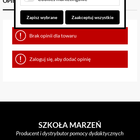
OPINIE KLIENTÓW
GPSR
Zapisz wybrane
Zaakceptuj wszystkie
Brak opinii dla towaru
Zaloguj się, aby dodać opinię
SZKOŁA MARZEŃ
Producent i dystrybutor pomocy dydaktycznych