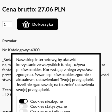
Cena brutto: 27.06 PLN
Do koszyka
Rozmiar: .
Nr. Katalogowy: 4300
Nasz sklep internetowy, by ułatwić
„Śmieszne zwierzaki” to układanka przeznaczona dla
korzystanie ze wszystkich funkcji, używa
najmłodszych dzieci. Zabawa rozwija kreatywność i pobudza
plików cookies
. Korzystając z niego wyrażasz
fantazję dziecka. Dwanaście śmiesznych zwierzątek
zgodę na używanie plików cookies zgodnie z
przedstawionych na układance pozwala na aż 1320 możliwości
aktualnymi ustawieniami Twojej przeglądarki.
stworzenia najróżniejszych postaci.
Jeżeli nie zgadzasz się na to, zmień ustawienia
swojej przeglądarki.
Zestaw gry zawiera:
- 12 figur zwierzątek
Cookies niezbędne
Cookies statystyczne
Cookies marketingowe