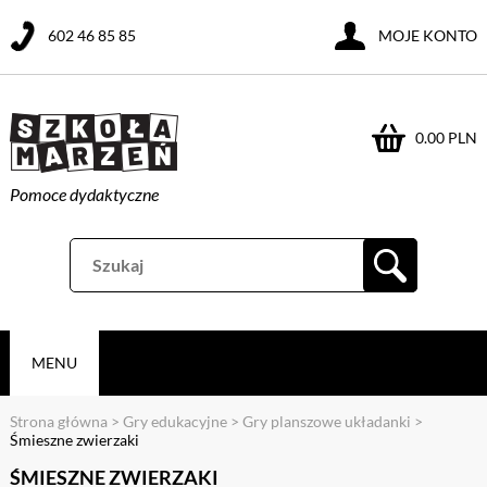
602 46 85 85
MOJE KONTO
0.00 PLN
Pomoce dydaktyczne
MENU
Strona główna
>
Gry edukacyjne
>
Gry planszowe układanki
>
Śmieszne zwierzaki
ŚMIESZNE ZWIERZAKI