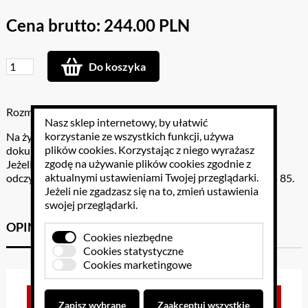
Cena brutto: 244.00 PLN
Do koszyka
Rozmiar: 50 g
Nasz sklep internetowy, by ułatwić
korzystanie ze wszystkich funkcji, używa
Na życzenie klienta do odczynników dołączamy pełną
plików cookies
. Korzystając z niego wyrażasz
dokumentację ZGODNOŚCI.
zgodę na używanie plików cookies zgodnie z
Jeżeli nie odnależli państwo interesującego państwa
aktualnymi ustawieniami Twojej przeglądarki.
odczynnika, proszę o konsultacje pod numerem 602 46 85 85.
Jeżeli nie zgadzasz się na to, zmień ustawienia
swojej przeglądarki.
OPINIE KLIENTÓW
GPSR
Cookies niezbędne
Cookies statystyczne
Cookies marketingowe
Brak opinii dla towaru
Zapisz wybrane
Zaakceptuj wszystkie