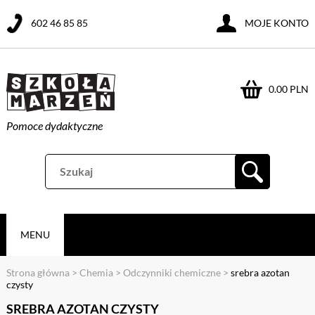
602 46 85 85
MOJE KONTO
0.00 PLN
Pomoce dydaktyczne
MENU
Strona główna
>
Chemia
>
Odczynniki chemiczne
>
srebra azotan
czysty
SREBRA AZOTAN CZYSTY