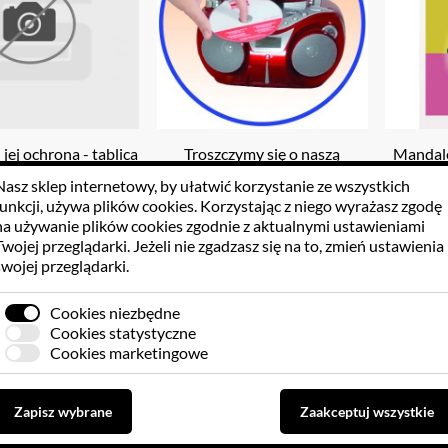
 jej ochrona - tablica
Troszczymy się o naszą
Mandale
agnetyczna
planetę - oszczędzamy wodę
Nasz sklep internetowy, by ułatwić korzystanie ze wszystkich
funkcji, używa
plików cookies
. Korzystając z niego wyrażasz zgodę
2.42 PLN
152.52 PLN
2
na używanie plików cookies zgodnie z aktualnymi ustawieniami
Twojej przeglądarki. Jeżeli nie zgadzasz się na to, zmień ustawienia
swojej przeglądarki.
Do koszyka
Do koszyka
Cookies niezbędne
Cookies statystyczne
Cookies marketingowe
Zapisz wybrane
Zaakceptuj wszystkie