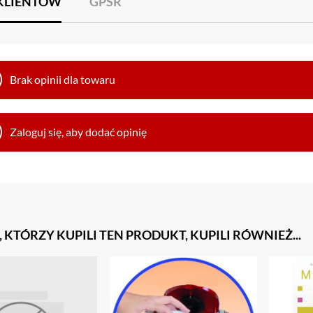
 KLIENTÓW
GPSR
Brak opinii dla towaru
Zaloguj się, aby dodać opinię
, KTÓRZY KUPILI TEN PRODUKT, KUPILI RÓWNIEŻ...