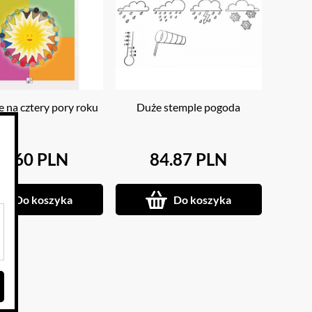
 na cztery pory roku
Duże stemple pogoda
4.60 PLN
84.87 PLN
Do koszyka
Do koszyka