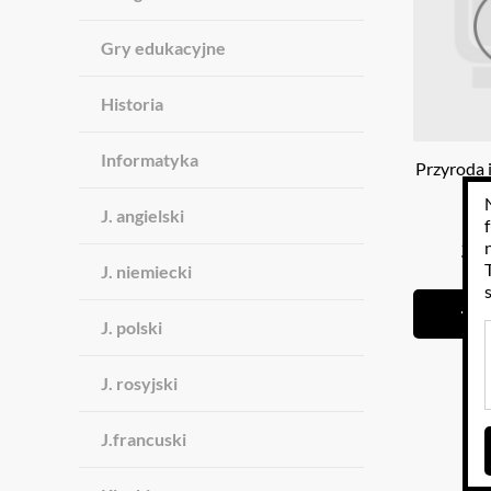
Gry edukacyjne
Historia
Informatyka
Przyroda i
m
J. angielski
31
J. niemiecki
J. polski
J. rosyjski
J.francuski