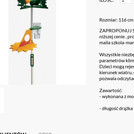
Rozmiar: 116 cm
ZAPROPONUJ SWÓ
niższej cenie , p
maila szkola-ma
Wszystkie niezb
parametrów klim
Dzieci mogą reje
kierunek wiatru
pozwala odczytać
Zawartość:
- wykonana z m
- długość drążka