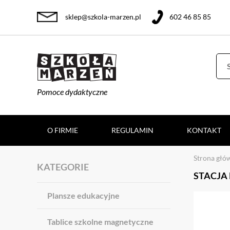
sklep@szkola-marzen.pl
602 46 85 85
Pomoce dydaktyczne
O FIRMIE
REGULAMIN
KONTAKT
Strona głó
KATEGORIE
STACJA
Plansze edukacyjne
Tablice szkolne magnetyczne