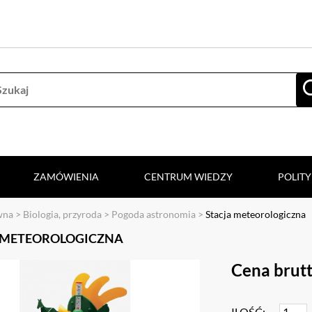
ZAMÓWIENIA
CENTRUM WIEDZY
POLIT
wna
>
Biologia, przyroda
>
Pogoda astronomia
>
Stacja meteorologiczna
 METEOROLOGICZNA
Cena brutt
ILOŚĆ: