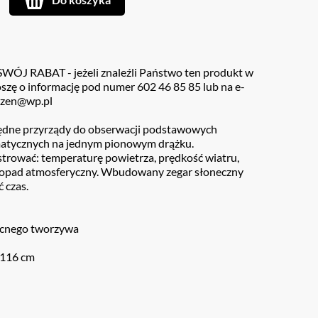
J RABAT - jeżeli znaleźli Państwo ten produkt w
roszę o informację pod numer 602 46 85 85 lub na e-
rzen@wp.pl
ędne przyrządy do obserwacji podstawowych
atycznych na jednym pionowym drążku.
strować: temperaturę powietrza, prędkość wiatru,
, opad atmosferyczny. Wbudowany zegar słoneczny
 czas.
ocnego tworzywa
 116 cm