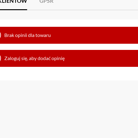
 KLIENTÓW
GPSR
Brak opinii dla towaru
Zaloguj się, aby dodać opinię