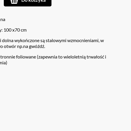
nna
y: 100 x70 cm
 i dolna wykończone są stalowymi wzmocnieniami, w
o otwór np.na gwóźdź.
stronnie foliowane (zapewnia to wieloletnią trwałość i
nia)