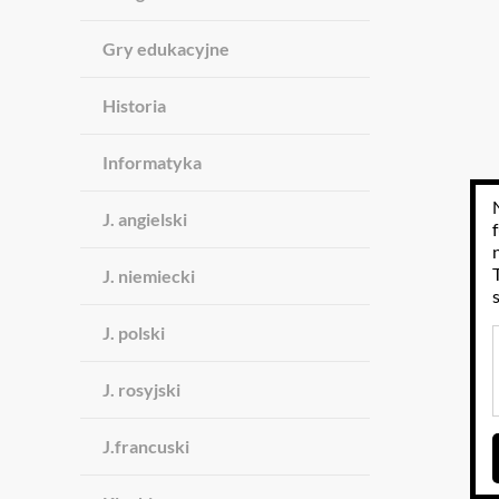
Gry edukacyjne
Historia
Informatyka
J. angielski
J. niemiecki
J. polski
J. rosyjski
J.francuski