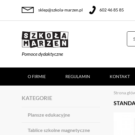
sklep@szkola-marzen.pl
602 46 85 85
Pomoce dydaktyczne
O FIRMIE
REGULAMIN
KONTAKT
Strona głó
KATEGORIE
STANDA
Plansze edukacyjne
Tablice szkolne magnetyczne