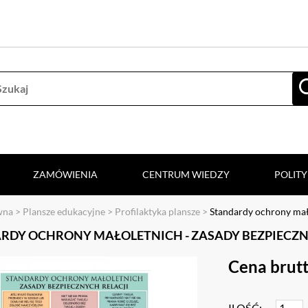
ZAMÓWIENIA
CENTRUM WIEDZY
POLIT
wna
>
Plansze edukacyjne
>
Profilaktyka plansze
>
Standardy ochrony mało
RDY OCHRONY MAŁOLETNICH - ZASADY BEZPIECZNY
Cena brutt
ILOŚĆ: