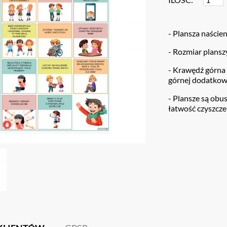
- Plansza naście
- Rozmiar plansz
- Krawędź górna
górnej dodatkow
- Plansze są obu
łatwość czyszcze