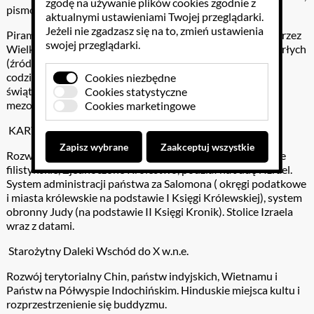
zgodę na używanie plików cookies zgodnie z
pismo tybetańskie, hinduskie i chińskie.
aktualnymi ustawieniami Twojej przeglądarki.
Jeżeli nie zgadzasz się na to, zmień ustawienia
Piramidy egipskie- jeden ze sposobów budowy, przekrój przez
swojej przeglądarki.
Wielką Piramidę, Wierzenia eschatologiczne- Księga Umarłych
(źródło do odtworzenia wierzeń eschatologicznych i życia
codziennego starożytnych Egipcjan). Ziggurat- przykład
Cookies niezbędne
świątyni mezopotamskiej. Główni bogowie egipscy i
Cookies statystyczne
mezopotamscy wraz z opisem.
Cookies marketingowe
KARTONY
Zapisz wybrane
Zaakceptuj wszystkie
Rozwój terytorialny Izraela: podział na plemiona, twierdze
filistyńskie, Zjednoczone Królestwo, podział na Judę i Izrael.
System administracji państwa za Salomona ( okręgi podatkowe
i miasta królewskie na podstawie I Księgi Królewskiej), system
obronny Judy (na podstawie II Księgi Kronik). Stolice Izraela
wraz z datami.
Starożytny Daleki Wschód do X w.n.e.
Rozwój terytorialny Chin, państw indyjskich, Wietnamu i
Państw na Półwyspie Indochińskim. Hinduskie miejsca kultu i
rozprzestrzenienie się buddyzmu.