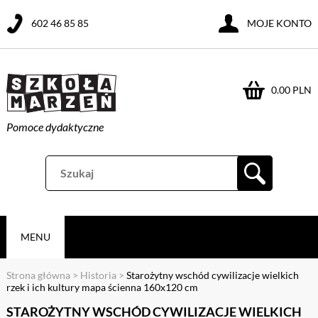
602 46 85 85
MOJE KONTO
0.00 PLN
Pomoce dydaktyczne
MENU
Strona główna
>
Historia
>
Starożytny wschód cywilizacje wielkich
rzek i ich kultury mapa ścienna 160x120 cm
STAROŻYTNY WSCHÓD CYWILIZACJE WIELKICH