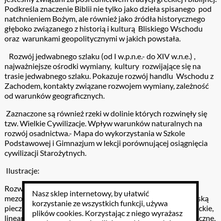
Podkreśla znaczenie Biblii nie tylko jako dzieła spisanego pod
natchnieniem Bożym, ale również jako źródła historycznego
głęboko związanego z historią i kulturą Bliskiego Wschodu
oraz warunkami geopolitycznymi w jakich powstała.
Rozwój jedwabnego szlaku (od I w.p.n.e.- do XIV w.n.e.) ,
najważniejsze ośrodki wymiany, kultury rozwijające się na
trasie jedwabnego szlaku. Pokazuje rozwój handlu Wschodu z
Zachodem, kontakty związane rozwojem wymiany, zależność
od warunków geograficznych.
Zaznaczone są również rzeki w dolinie których rozwinęły się
tzw. Wielkie Cywilizacje. Wpływ warunków naturalnych na
rozwój osadnictwa.- Mapa do wykorzystania w Szkole
Podstawowej i Gimnazjum w lekcji porównującej osiągnięcia
cywilizacji Starożytnych.
Ilustracje:
Rozwój pisma: pismo sumeryjskie, akadyjskie, calculi -
Nasz sklep internetowy, by ułatwić
mezopotamskie kamienie służące do liczenia, mezopotamską
korzystanie ze wszystkich funkcji, używa
pieczęć własnościową (rozwój własności prywatnej), hetyckie,
plików cookies
. Korzystając z niego wyrażasz
linearne B, fenickie, hebrajskie, egipskie hieroglify i hieratyczne,