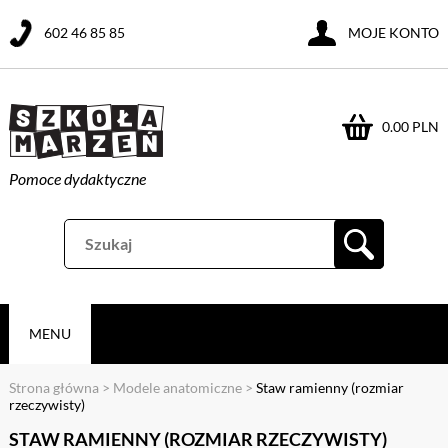
602 46 85 85
MOJE KONTO
0.00 PLN
Pomoce dydaktyczne
MENU
Strona główna
>
Modele anatomiczne
>
Staw ramienny (rozmiar
rzeczywisty)
STAW RAMIENNY (ROZMIAR RZECZYWISTY)