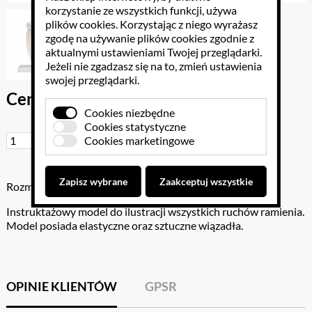
korzystanie ze wszystkich funkcji, używa
plików cookies
. Korzystając z niego wyrażasz
zgodę na używanie plików cookies zgodnie z
aktualnymi ustawieniami Twojej przeglądarki.
Jeżeli nie zgadzasz się na to, zmień ustawienia
swojej przeglądarki.
Cena brutto: 116.85 PLN
Cookies niezbędne
Cookies statystyczne
Cookies marketingowe
Do koszyka
Zapisz wybrane
Zaakceptuj wszystkie
Rozmiar: 17.5 x 15 x 21cm
Instruktażowy model do ilustracji wszystkich ruchów ramienia.
Model posiada elastyczne oraz sztuczne wiązadła.
OPINIE KLIENTÓW
GPSR