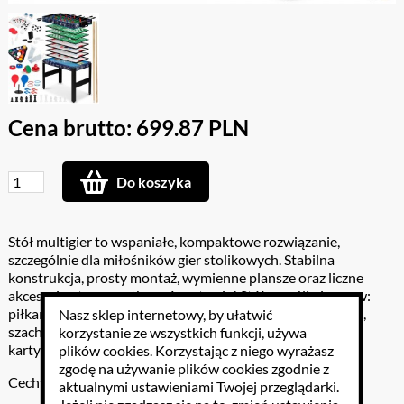
Cena brutto: 699.87 PLN
Do koszyka
Stół multigier to wspaniałe, kompaktowe rozwiązanie,
szczególnie dla miłośników gier stolikowych. Stabilna
konstrukcja, prosty montaż, wymienne plansze oraz liczne
akcesoria - to wszystko w 1 zestawie! Stół umożliwia grę w:
piłkarzyki, ping-ponga, cymbergaja, bilard, warcaby, kręgle,
Nasz sklep internetowy, by ułatwić
szachy, triktrak, rzucanie obręczami, rzucanie podkowami,
korzystanie ze wszystkich funkcji, używa
karty i shuffleboard.
plików cookies
. Korzystając z niego wyrażasz
zgodę na używanie plików cookies zgodnie z
Cechy:
aktualnymi ustawieniami Twojej przeglądarki.