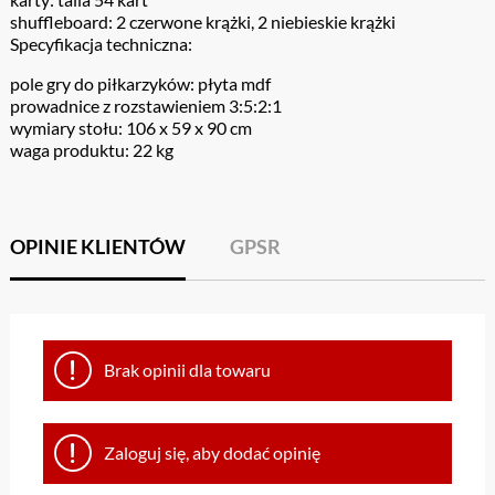
shuffleboard: 2 czerwone krążki, 2 niebieskie krążki
Specyfikacja techniczna:
pole gry do piłkarzyków: płyta mdf
prowadnice z rozstawieniem 3:5:2:1
wymiary stołu: 106 x 59 x 90 cm
waga produktu: 22 kg
OPINIE KLIENTÓW
GPSR
Brak opinii dla towaru
Zaloguj się, aby dodać opinię