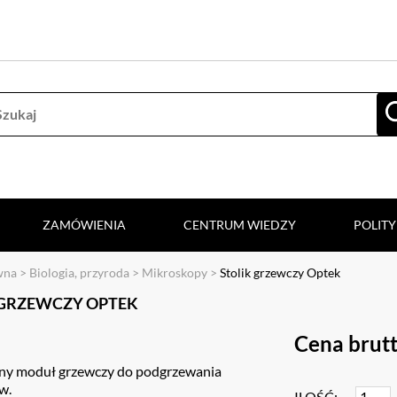
ZAMÓWIENIA
CENTRUM WIEDZY
POLIT
wna
>
Biologia, przyroda
>
Mikroskopy
>
Stolik grzewczy Optek
 GRZEWCZY OPTEK
Cena brut
ny moduł grzewczy do podgrzewania
w.
ILOŚĆ: