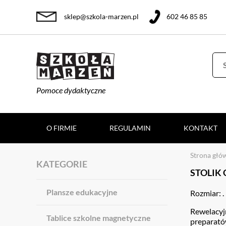
sklep@szkola-marzen.pl
602 46 85 85
Pomoce dydaktyczne
O FIRMIE
REGULAMIN
KONTAKT
Strona głó
KATEGORIE
STOLIK
Plansze edukacyjne
Rozmiar: .
Rewelacyj
Tablice szkolne magnetyczne
preparató