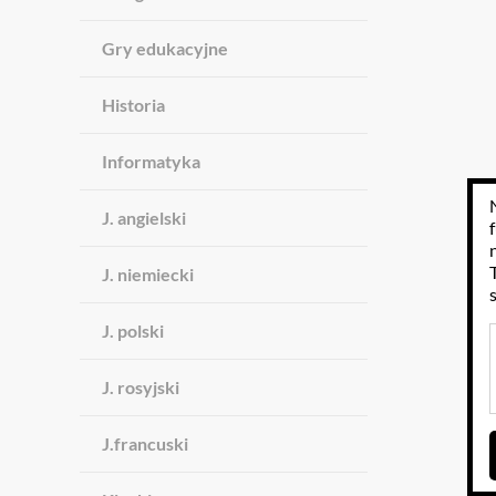
Gry edukacyjne
Historia
Informatyka
J. angielski
J. niemiecki
J. polski
J. rosyjski
J.francuski