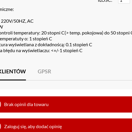
niczne:
ie 220V/50HZ, AC
0W
ontroli temperatury: 20 stopni C(> temp. pokojowa) do 50 stopni 
emperatuty o: 1 stopień C
tura wyświetlana z dokładnoścą: 0.1 stopień C
ja błędu na wyświetlaczu: <+/-1 stopień C
 KLIENTÓW
GPSR
Brak opinii dla towaru
Zaloguj się, aby dodać opinię