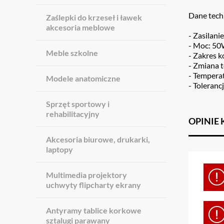
Dane tech
Zaślepki do krzeseł i ławek
akcesoria meblowe
- Zasilan
- Moc: 5
Meble szkolne
- Zakres k
- Zmiana t
- Tempera
Modele anatomiczne
- Toleranc
Sprzęt sportowy i
rehabilitacyjny
OPINIE
Akcesoria biurowe, drukarki,
laptopy
Multimedia projektory
uchwyty flipcharty ekrany
Antyramy tablice korkowe
sztalugi parawany