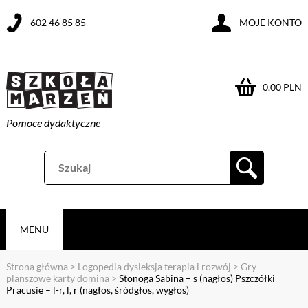
602 46 85 85
MOJE KONTO
0.00 PLN
Pomoce dydaktyczne
MENU
Strona główna
>
Logopedia dysleksja terapia i rozwój
>
Gry
planszowe karty domina
>
Stonoga Sabina – s (nagłos) Pszczółki
Pracusie – l-r, l, r (nagłos, śródgłos, wygłos)