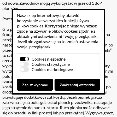
od nowa. Zawodnicy mogą wykorzystać w grze od 1 do 4
pionków.
Nasz sklep internetowy, by ułatwić
Pszczółki Pracusie – l-r, l, r (nagłos, śródgłos, wygłos)
korzystanie ze wszystkich funkcji, używa
plików cookies
. Korzystając z niego wyrażasz
Gra przeznaczona jest do ćwiczeń głosek l-r, l, r (nagłos,
zgodę na używanie plików cookies zgodnie z
śródgłos, wygłos). Grać może od 2 do 4 graczy. Gra polega na
aktualnymi ustawieniami Twojej przeglądarki.
przejściu pionkiem (pionkami) po plastrze miodu. Start
Jeżeli nie zgadzasz się na to, zmień ustawienia
następuje z pierwszych czterech pól plastra miodu leżących po
swojej przeglądarki.
przeciwnej stronie wybranego przez gracza „domku” („domki”
to cztery wydzielone pola z obramowaniem w kolorze
Cookies niezbędne
czerwonym, żółtym, niebieskim i zielonym). W grze można
Cookies statystyczne
wykorzystać od 1 do 4 pionków. Grę rozpoczyna gracz, który
Cookies marketingowe
wyrzuci kostką 6 oczek. Wówczas ustawia się on na dowolnym
polu po przeciwnej stronie (przekątnej) „domku”. Następnie
rzucając kostką przesuwa się o liczbę pól, które wskazuje
Zapisz wybrane
Zaakceptuj wszystkie
kostka. Przesuwając pionek gracz musi nazwać napotkane po
drodze obrazki. W przypadku wyrzucenia 6 oczek, graczowi
przysługuje dodatkowy rzut kostką. Jeżeli pionek gracza
zatrzyma się na polu, gdzie stoi pionek przeciwnika, następuje
jego strącenie do punktu startu. Ruch pionka może odbywać
się do przodu, w linii prostej lub po przekątnej. Wygrywa gracz,