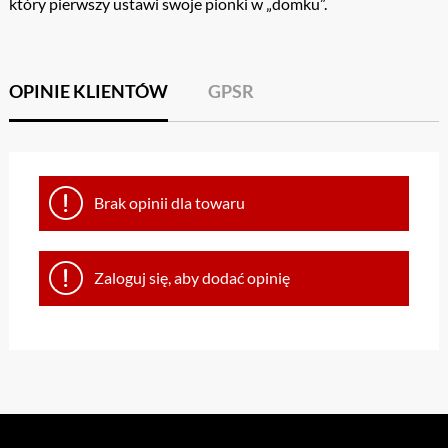
który pierwszy ustawi swoje pionki w „domku”.
OPINIE KLIENTÓW
GPSR
Brak opinii dla towaru
Zaloguj się, aby dodać opinię