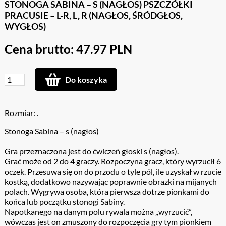
STONOGA SABINA – S (NAGŁOS) PSZCZÓŁKI
PRACUSIE – L-R, L, R (NAGŁOS, ŚRÓDGŁOS,
WYGŁOS)
Cena brutto: 47.97 PLN
Do koszyka
Rozmiar: .
Stonoga Sabina – s (nagłos)
Gra przeznaczona jest do ćwiczeń głoski s (nagłos).
Grać może od 2 do 4 graczy. Rozpoczyna gracz, który wyrzucił 6
oczek. Przesuwa się on do przodu o tyle pól, ile uzyskał w rzucie
kostką, dodatkowo nazywając poprawnie obrazki na mijanych
polach. Wygrywa osoba, która pierwsza dotrze pionkami do
końca lub początku stonogi Sabiny.
Napotkanego na danym polu rywala można „wyrzucić”,
wówczas jest on zmuszony do rozpoczęcia gry tym pionkiem