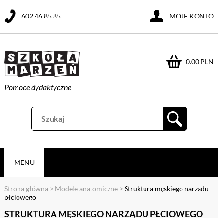
602 46 85 85
MOJE KONTO
0.00 PLN
Pomoce dydaktyczne
MENU
Strona główna
>
Modele anatomiczne
>
Struktura męskiego narządu
płciowego
STRUKTURA MĘSKIEGO NARZĄDU PŁCIOWEGO