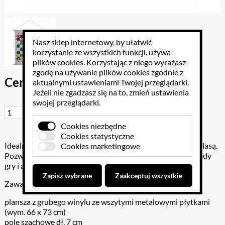
Nasz sklep internetowy, by ułatwić
korzystanie ze wszystkich funkcji, używa
plików cookies
. Korzystając z niego wyrażasz
zgodę na używanie plików cookies zgodnie z
Cena brutto: 148.83 PLN
aktualnymi ustawieniami Twojej przeglądarki.
Jeżeli nie zgadzasz się na to, zmień ustawienia
swojej przeglądarki.
Do koszyka
Cookies niezbędne
Cookies statystyczne
Idealna pomoc dydaktyczna do nauki gry w szachy z całą klasą.
Cookies marketingowe
Pozwala w łatwy i wygodny sposob zademonstrować zasady
gry i aranżować sytuacje wyjściowe do dalszej rozgrywki.
Zapisz wybrane
Zaakceptuj wszystkie
Zawartość:
plansza z grubego winylu ze wszytymi metalowymi płytkami
(wym. 66 x 73 cm)
pole szachowe dł. 7 cm