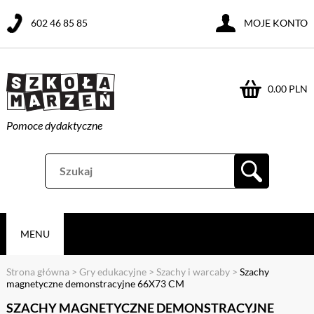
602 46 85 85
MOJE KONTO
0.00 PLN
Pomoce dydaktyczne
MENU
Strona główna
>
Gry edukacyjne
>
Szachy i warcaby
>
Szachy
magnetyczne demonstracyjne 66X73 CM
SZACHY MAGNETYCZNE DEMONSTRACYJNE