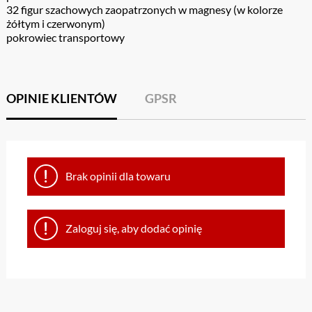
32 figur szachowych zaopatrzonych w magnesy (w kolorze
żółtym i czerwonym)
pokrowiec transportowy
OPINIE KLIENTÓW
GPSR
Brak opinii dla towaru
Zaloguj się, aby dodać opinię