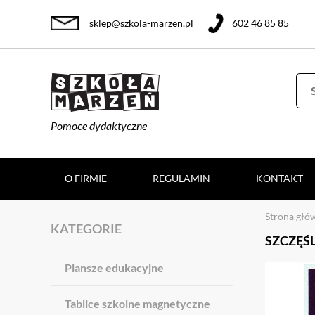
sklep@szkola-marzen.pl
602 46 85 85
Pomoce dydaktyczne
O FIRMIE
REGULAMIN
KONTAKT
Strona głó
KATEGORIE
SZCZĘŚ
Plansze edukacyjne
Tablice szkolne magnetyczne