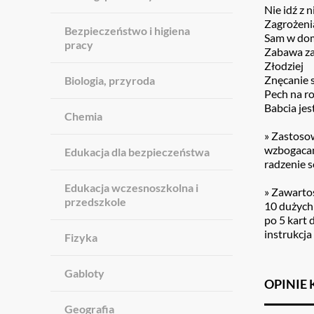
Nie idź z
Zagrożeni
Bezpieczeństwo i higiena
Sam w do
pracy
Zabawa z
Złodziej
Znęcanie 
Biologia, przyroda
Pech na r
Babcia jes
Chemia
» Zastoso
wzbogacan
Edukacja dla bezpieczeństwa
radzenie s
Edukacja wczesnoszkolna i
» Zawarto
przedszkole
10 dużych
po 5 kart 
instrukcja
Fizyka
Gabloty
OPINIE
Geografia