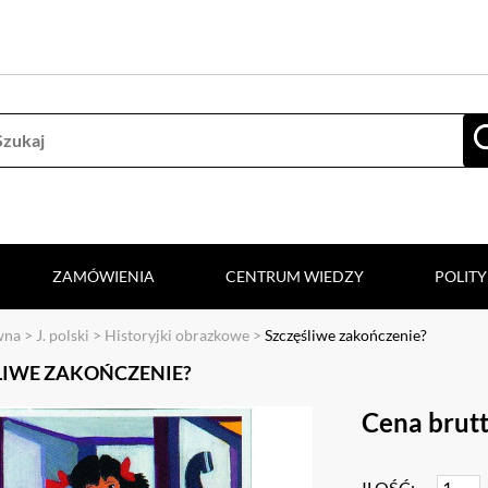
ZAMÓWIENIA
CENTRUM WIEDZY
POLIT
wna
>
J. polski
>
Historyjki obrazkowe
>
Szczęśliwe zakończenie?
LIWE ZAKOŃCZENIE?
Cena brutt
ILOŚĆ: