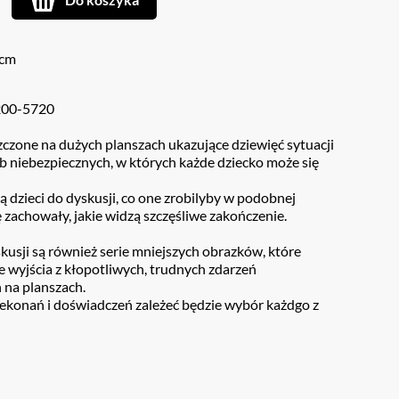
8cm
200-5720
zczone na dużych planszach ukazujące dziewięć sytuacji
b niebezpiecznych, w których każde dziecko może się
ą dzieci do dyskusji, co one zrobilyby w podobnej
ię zachowały, jakie widzą szczęśliwe zakończenie.
usji są również serie mniejszych obrazków, które
 wyjścia z kłopotliwych, trudnych zdarzeń
 na planszach.
ekonań i doświadczeń zależeć będzie wybór każdgo z