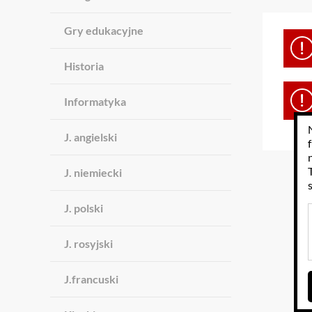
Gry edukacyjne
Historia
Informatyka
J. angielski
J. niemiecki
J. polski
J. rosyjski
J.francuski