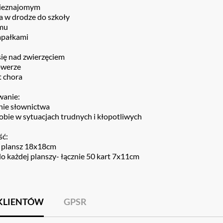
 nieznajomym
a w drodze do szkoły
mu
apałkami
się nad zwierzęciem
owerze
t chora
wanie:
ie słownictwa
obie w sytuacjach trudnych i kłopotliwych
ść:
 plansz 18x18cm
do każdej planszy- łącznie 50 kart 7x11cm
 KLIENTÓW
GPSR