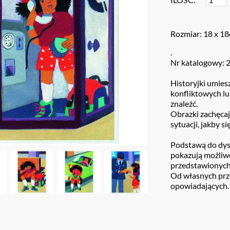
Rozmiar: 18 x 1
.
Nr katalogowy: 
Historyjki umies
konfliktowych lu
znaleźć.
Obrazki zachęcaj
sytuacji, jakby s
Podstawą do dysk
pokazują możliwe
przedstawionych
Od własnych prz
opowiadających.