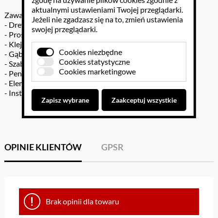
aktualnymi ustawieniami Twojej przeglądarki.
Zawartość:
Jeżeli nie zgadzasz się na to, zmień ustawienia
- Drewniana szkatułka
swojej przeglądarki.
- Proszek gipsowy
- Klej
Cookies niezbędne
- Gąbka
Cookies statystyczne
- Szablon
Cookies marketingowe
- Penseta
- Elementy kamiennej mozaiki
- Instrukcja
Zapisz wybrane
Zaakceptuj wszystkie
OPINIE KLIENTÓW
GPSR
Brak opinii dla towaru