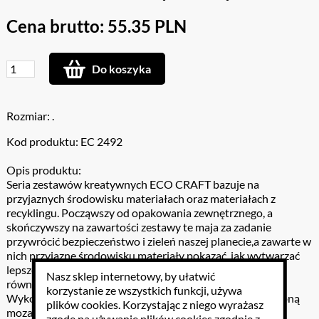
Cena brutto: 55.35 PLN
Do koszyka
Rozmiar: .
Kod produktu: EC 2492
Opis produktu:
Seria zestawów kreatywnych ECO CRAFT bazuje na
przyjaznych środowisku materiałach oraz materiałach z
recyklingu. Począwszy od opakowania zewnętrznego, a
skończywszy na zawartości zestawy te maja za zadanie
przywrócić bezpieczeństwo i zieleń naszej planecie,a zawarte w
nich przyjazne środowisku materiały pokazać, jak wytwarzać
lepsze produkty i bawić się nie naruszając naturalnej
Nasz sklep internetowy, by ułatwić
równowagi środowiska.
korzystanie ze wszystkich funkcji, używa
Wykonaj samodzielnie piękną drewnianą szkatułkę ozdobną
plików cookies
. Korzystając z niego wyrażasz
mozaiką wykonaną z naturalnych kamieni.
zgodę na używanie plików cookies zgodnie z