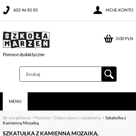
602 46 85 85
MOJE KONTO
0.00 PLN
Pomoce dydaktyczne
MENU
Strona główna
>
Plastyka
>
Dekorujemy i ozdabiamy
>
Szkatułka z
Kamienną Mozaiką.
SZKATUŁKA Z KAMIENNĄ MOZAIKĄ.