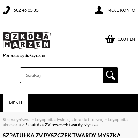
602 46 85 85
MOJE KONTO
0.00 PLN
Pomoce dydaktyczne
MENU
Strona główna
>
Logopedia dysleksja terapia i rozwój
>
Logopedia
akcesoria
>
Szpatułka ZV pyszczek twardy Myszka
SZPATUŁKA ZV PYSZCZEK TWARDY MYSZKA