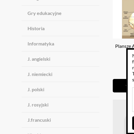
Gry edukacyjne
Historia
Informatyka
Plansze 
17 
J. angielski
3
J. niemiecki
J. polski
J. rosyjski
J.francuski