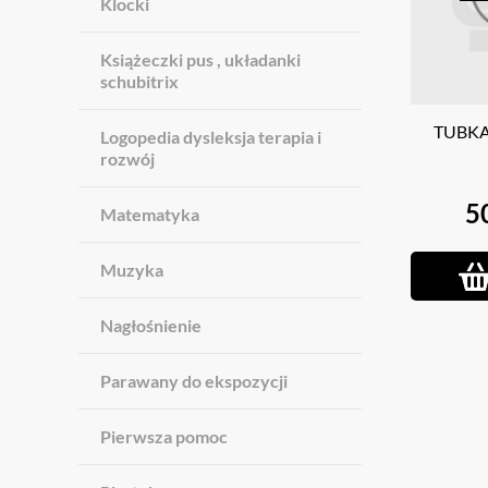
Klocki
Książeczki pus , układanki
schubitrix
TUBK
Logopedia dysleksja terapia i
rozwój
5
Matematyka
Muzyka
Nagłośnienie
Parawany do ekspozycji
Pierwsza pomoc