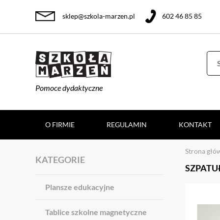
sklep@szkola-marzen.pl
602 46 85 85
Pomoce dydaktyczne
O FIRMIE
REGULAMIN
KONTAKT
Strona głó
KATEGORIE
SZPATU
Plansze edukacyjne
Tablice szkolne magnetyczne