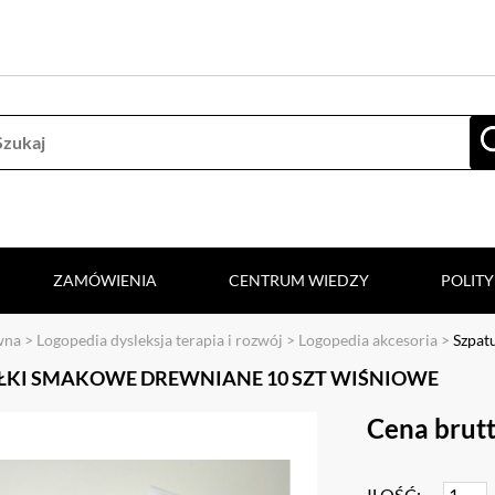
ZAMÓWIENIA
CENTRUM WIEDZY
POLIT
wna
>
Logopedia dysleksja terapia i rozwój
>
Logopedia akcesoria
>
Szpat
ŁKI SMAKOWE DREWNIANE 10 SZT WIŚNIOWE
Cena brutt
ILOŚĆ: