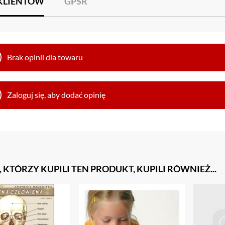
 KLIENTÓW
GPSR
Brak opinii dla towaru
Zaloguj się, aby dodać opinię
, KTÓRZY KUPILI TEN PRODUKT, KUPILI RÓWNIEŻ...