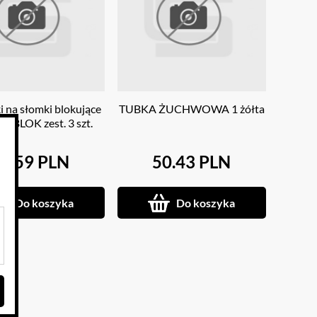
 na słomki blokujące
TUBKA ŻUCHWOWA 1 żółta
IP BLOK zest. 3 szt.
0.59 PLN
50.43 PLN
Do koszyka
Do koszyka