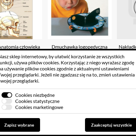
Anatomia człowieka
Dmuchawka logopedyczna
Nakładki
szt do wyboru
język L
Nasz sklep internetowy, by ułatwić korzystanie ze wszystkich
funkcji, używa
plików cookies
. Korzystając z niego wyrażasz zgodę
9.36 PLN
98.40 PLN
4
na używanie plików cookies zgodnie z aktualnymi ustawieniami
Twojej przeglądarki. Jeżeli nie zgadzasz się na to, zmień ustawienia
swojej przeglądarki.
Do koszyka
Do koszyka
Cookies niezbędne
Cookies statystyczne
Cookies marketingowe
Zapisz wybrane
Zaakceptuj wszystkie