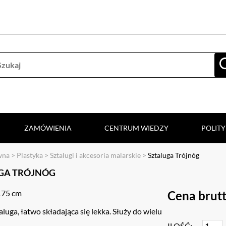
ZAMÓWIENIA
CENTRUM WIEDZY
POLIT
wna
>
Plastyka
>
Sztalugi i akcesoria malarskie
>
Sztaluga Trójnóg
GA TRÓJNÓG
175 cm
Cena brutt
aluga, łatwo składająca się lekka. Służy do wielu
ILOŚĆ: