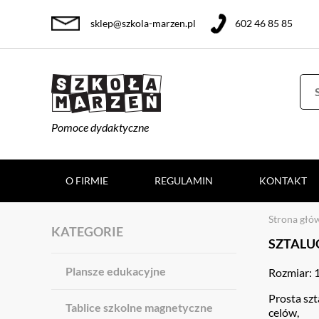
sklep@szkola-marzen.pl
602 46 85 85
Pomoce dydaktyczne
O FIRMIE
REGULAMIN
KONTAKT
Strona głó
KATEGORIE
SZTALU
Plansze edukacyjne
Rozmiar: 
Prosta szt
Tablice szkolne magnetyczne
celów,