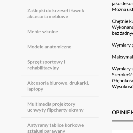
jako dekor
Można usta
Zaślepki do krzeseł i ławek
akcesoria meblowe
Chętnie k
Wykonana
Meble szkolne
bez żadny
Wymiary p
Modele anatomiczne
Maksymaln
Sprzęt sportowy i
rehabilitacyjny
Wymiary s
Szerokość
Głębokość
Akcesoria biurowe, drukarki,
Wysokość 
laptopy
Multimedia projektory
uchwyty flipcharty ekrany
OPINIE
Antyramy tablice korkowe
sztalugi parawany