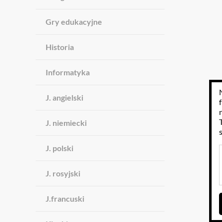
Gry edukacyjne
Historia
Informatyka
J. angielski
J. niemiecki
J. polski
J. rosyjski
J.francuski