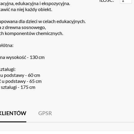
acyjna, edukacyjna i ekspozycyjna.
wić na niej każdy obiekt.
upowana dla dzieci w celach edukacyjnych.
 z drewna sosnowego,
ch komponentów chemicznych.
łótna:
a wysokość - 130 cm
ztalugi:
 u podstawy - 60 cm
 u podstawy - 65 cm
sztalugi - 175 cm
 KLIENTÓW
GPSR