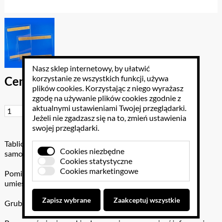
Nasz sklep internetowy, by ułatwić
korzystanie ze wszystkich funkcji, używa
Cena brutto: 14.76 PLN
plików cookies
. Korzystając z niego wyrażasz
zgodę na używanie plików cookies zgodnie z
aktualnymi ustawieniami Twojej przeglądarki.
Do koszyka
Jeżeli nie zgadzasz się na to, zmień ustawienia
swojej przeglądarki.
Tabliczka na informacyjna wykonana z Plexi z taśmą
Cookies niezbędne
samoprzylepną .
Cookies statystyczne
Cookies marketingowe
Pomiędzy plexą znajduje się cięnka przestrzeń w której
umieszczamy kartkę papieru z informacją .
Zapisz wybrane
Zaakceptuj wszystkie
Grubość plexi: 1,5mm