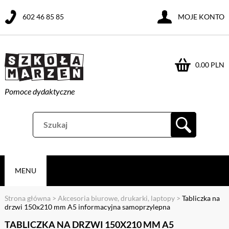
602 46 85 85
MOJE KONTO
0.00 PLN
Pomoce dydaktyczne
MENU
Strona główna
>
Akcesoria biurowe, drukarki, laptopy
>
Tabliczka na
drzwi 150x210 mm A5 informacyjna samoprzylepna
TABLICZKA NA DRZWI 150X210 MM A5