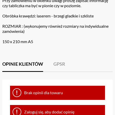
Przy zamówieniu w okienku uwagi proszę zapisać informację
czy tabliczka ma być w pionie czy w poziomie.
Obróbka krawędzi: laserem - brzegi gładkie i szkliste
ROZMIAR : (wykonujemy również rozmiary na indywidualne
zamówienia)
150 x 210 mm A5
OPINIE KLIENTÓW
GPSR
Brak opinii dla towaru
Zaloguj się, aby dodać opinię