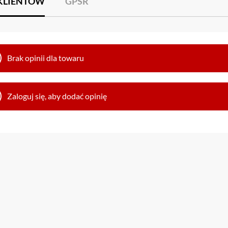
 KLIENTÓW
GPSR
Brak opinii dla towaru
Zaloguj się, aby dodać opinię