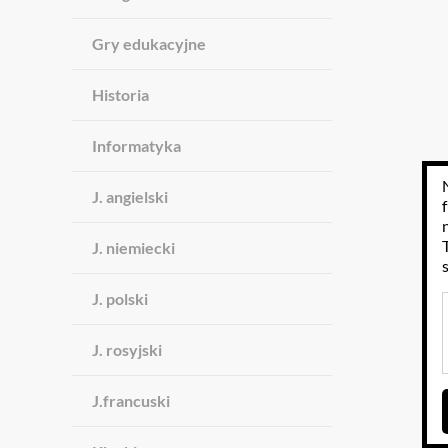
Gry edukacyjne
Historia
Informatyka
J. angielski
J. niemiecki
J. polski
J. rosyjski
J.francuski