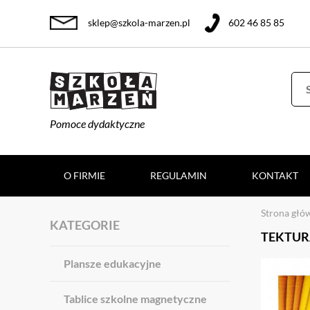
sklep@szkola-marzen.pl
602 46 85 85
Pomoce dydaktyczne
O FIRMIE
REGULAMIN
KONTAKT
Strona głó
KATEGORIE
TEKTURA
Plansze edukacyjne
Tablice szkolne magnetyczne