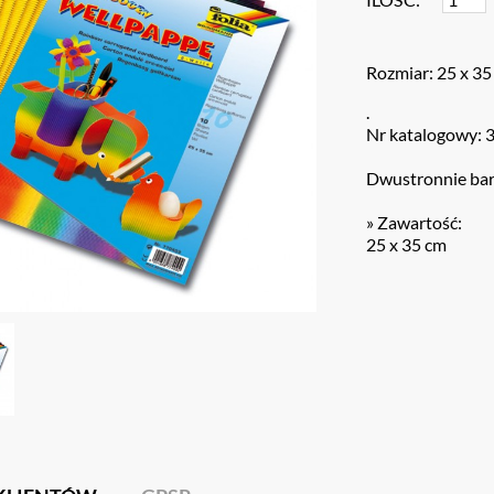
Rozmiar: 25 x 35
.
Nr katalogowy: 
Dwustronnie barw
» Zawartość:
25 x 35 cm