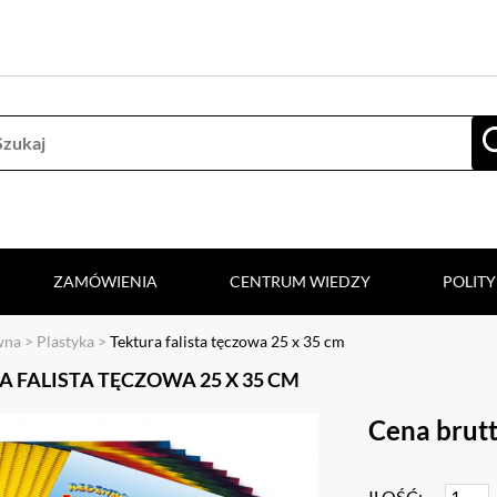
ZAMÓWIENIA
CENTRUM WIEDZY
POLIT
wna
>
Plastyka
>
Tektura falista tęczowa 25 x 35 cm
 FALISTA TĘCZOWA 25 X 35 CM
Cena brutt
ILOŚĆ: