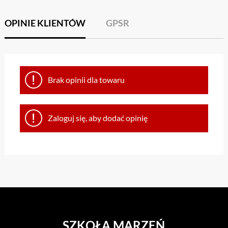
OPINIE KLIENTÓW
GPSR
Brak opinii dla towaru
Zaloguj się, aby dodać opinię
SZKOŁA MARZEŃ