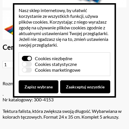
Nasz sklep internetowy, by ułatwić
korzystanie ze wszystkich funkcji, używa
plików cookies
. Korzystając z niego wyrażasz
zgodę na używanie plików cookies zgodnie z
aktualnymi ustawieniami Twojej przeglądarki.
Jeżeli nie zgadzasz się na to, zmień ustawienia
swojej przeglądarki.
Cena brutto: 27.06 PLN
Cookies niezbędne
Cookies statystyczne
Do koszyka
Cookies marketingowe
Rozmiar: 24 x 35 cm
Zapisz wybrane
Zaakceptuj wszystkie
.
Nr katalogowy: 300-4153
Tektura falista, która zwiększa swoją długość. Wybarwiana w
kolorach tęczowych. Format 24 x 35 cm. Komplet 5 arkuszy.