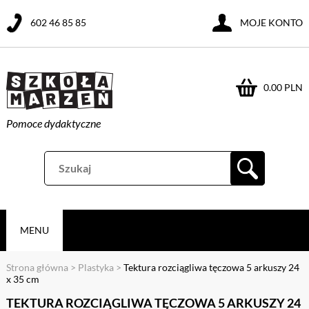
602 46 85 85
MOJE KONTO
0.00 PLN
Pomoce dydaktyczne
MENU
Strona główna
>
Plastyka
>
Tektura rozciągliwa tęczowa 5 arkuszy 24
x 35 cm
TEKTURA ROZCIĄGLIWA TĘCZOWA 5 ARKUSZY 24