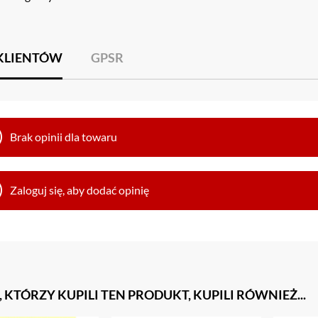
 KLIENTÓW
GPSR
Brak opinii dla towaru
Zaloguj się, aby dodać opinię
, KTÓRZY KUPILI TEN PRODUKT, KUPILI RÓWNIEŻ...