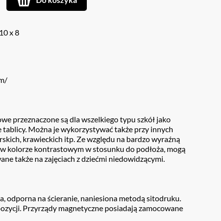
10 x 8
mm/
owe przeznaczone są dla wszelkiego typu szkół jako
tablicy. Można je wykorzystywać także przy innych
arskich, krawieckich itp. Ze względu na bardzo wyraźną
ą w kolorze kontrastowym w stosunku do podłoża, mogą
ne także na zajęciach z dziećmi niedowidzącymi.
ala, odporna na ścieranie, naniesiona metodą sitodruku.
pozycji. Przyrządy magnetyczne posiadają zamocowane