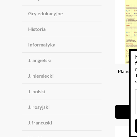
Gry edukacyjne
Historia
Informatyka
J. angielski
Plansze 
J. niemiecki
D
J. polski
3
J. rosyjski
J.francuski