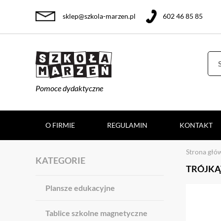
sklep@szkola-marzen.pl
602 46 85 85
Pomoce dydaktyczne
O FIRMIE
REGULAMIN
KONTAKT
Strona głó
KATEGORIE
TRÓJKĄ
Plansze edukacyjne
Tablice szkolne magnetyczne