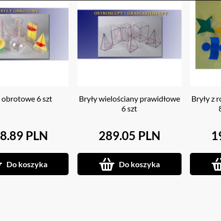
 obrotowe 6 szt
Bryły wielościany prawidłowe
Bryły z 
6 szt
8.89 PLN
289.05 PLN
1
Do koszyka
Do koszyka