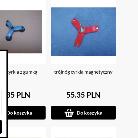
nóg cyrkla z gumką
trójnóg cyrkla magnetyczny
5.35 PLN
55.35 PLN
Do koszyka
Do koszyka