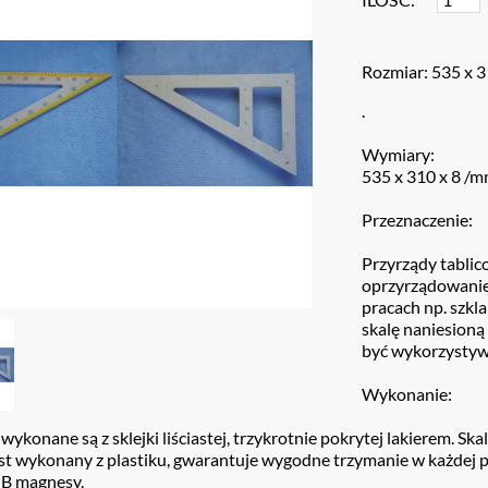
Rozmiar: 535 x 3
.
Wymiary:
535 x 310 x 8 /
Przeznaczenie:
Przyrządy tablic
oprzyrządowanie 
pracach np. szkl
skalę naniesion
być wykorzystywa
Wykonanie:
wykonane są z sklejki liściastej, trzykrotnie pokrytej lakierem. Sk
st wykonany z plastiku, gwarantuje wygodne trzymanie w każdej 
 B magnesy.