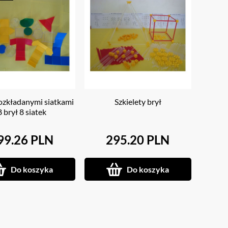
rozkładanymi siatkami
Szkielety brył
8 brył 8 siatek
99.26 PLN
295.20 PLN
Do koszyka
Do koszyka