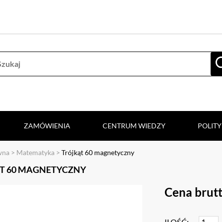
ZAMÓWIENIA
CENTRUM WIEDZY
POLIT
wna
>
Matematyka
>
Trójkąt 60 magnetyczny
T 60 MAGNETYCZNY
Cena brutt
ILOŚĆ: