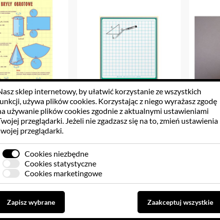
Nasz sklep internetowy, by ułatwić korzystanie ze wszystkich
funkcji, używa
plików cookies
. Korzystając z niego wyrażasz zgodę
na używanie plików cookies zgodnie z aktualnymi ustawieniami
Matematyka 26 SZT
Kratka magnetyczna
Trój
Twojej przeglądarki. Jeżeli nie zgadzasz się na to, zmień ustawienia
O WYBORU
swojej przeglądarki.
9.36 PLN
289.05 PLN
5
Cookies niezbędne
Cookies statystyczne
Cookies marketingowe
Do koszyka
Do koszyka
Zapisz wybrane
Zaakceptuj wszystkie