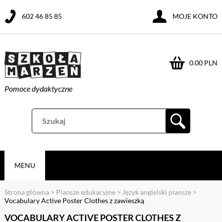
602 46 85 85
MOJE KONTO
0.00 PLN
Pomoce dydaktyczne
MENU
Strona główna
>
Plansze edukacyjne
>
Język angielski plansze
>
Vocabulary Active Poster Clothes z zawieszką
VOCABULARY ACTIVE POSTER CLOTHES Z