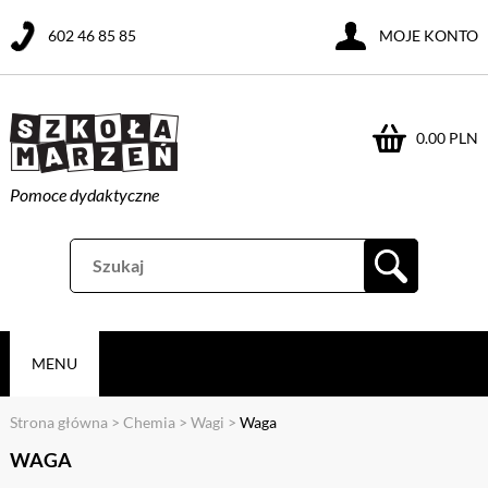
602 46 85 85
MOJE KONTO
0.00 PLN
Pomoce dydaktyczne
MENU
Strona główna
>
Chemia
>
Wagi
>
Waga
WAGA