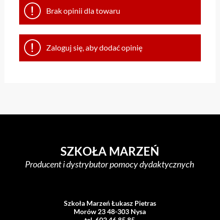
Brak opinii dla towaru
Zaloguj się, aby dodać opinię
SZKOŁA MARZEŃ
Producent i dystrybutor pomocy dydaktycznych
Szkoła Marzeń Łukasz Pietras
Morów 23 48-303 Nysa
tel. 602 46 85 85