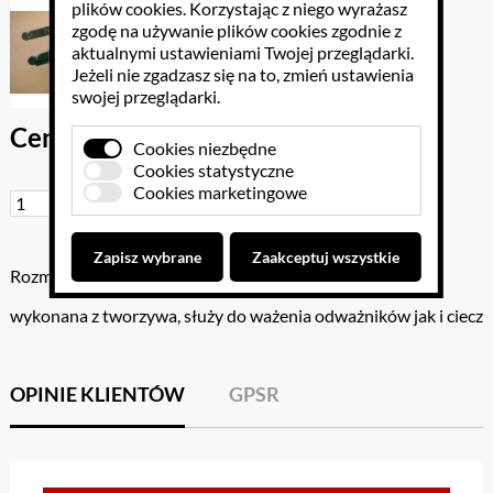
plików cookies
. Korzystając z niego wyrażasz
zgodę na używanie plików cookies zgodnie z
aktualnymi ustawieniami Twojej przeglądarki.
Jeżeli nie zgadzasz się na to, zmień ustawienia
swojej przeglądarki.
Cena brutto: 123.00 PLN
Cookies niezbędne
Cookies statystyczne
Cookies marketingowe
Do koszyka
Zapisz wybrane
Zaakceptuj wszystkie
Rozmiar: .
wykonana z tworzywa, służy do ważenia odważników jak i ciecz
OPINIE KLIENTÓW
GPSR