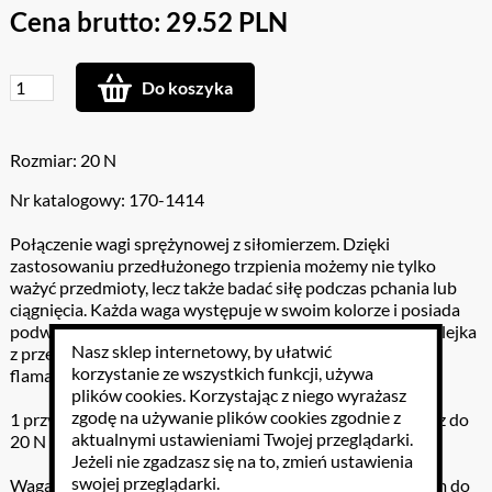
Cena brutto: 29.52 PLN
Do koszyka
Rozmiar: 20 N
Nr katalogowy: 170-1414
Połączenie wagi sprężynowej z siłomierzem. Dzięki
zastosowaniu przedłużonego trzpienia możemy nie tylko
ważyć przedmioty, lecz także badać siłę podczas pchania lub
ciągnięcia. Każda waga występuje w swoim kolorze i posiada
podwójną podziałkę - w gramach i skali Newtona. Duża tulejka
Nasz sklep internetowy, by ułatwić
z przezroczystego tworzywa umożliwia pisanie po niej
korzystanie ze wszystkich funkcji, używa
flamastrem suchościeralnym.
plików cookies
. Korzystając z niego wyrażasz
zgodę na używanie plików cookies zgodnie z
1 przyrząd czerwony: waga sprężynowa do 2 kg - siłomierz do
aktualnymi ustawieniami Twojej przeglądarki.
20 N
Jeżeli nie zgadzasz się na to, zmień ustawienia
swojej przeglądarki.
Waga sprężynowa jest przyrządem pomiarowym służącym do