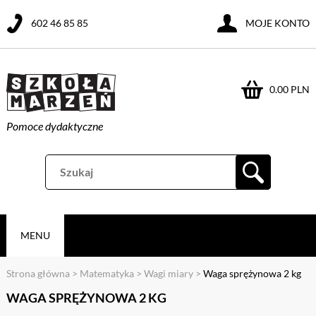
602 46 85 85
MOJE KONTO
0.00 PLN
Pomoce dydaktyczne
MENU
Strona główna
>
Matematyka
>
Wagi miary
>
Waga sprężynowa 2 kg
WAGA SPRĘŻYNOWA 2 KG