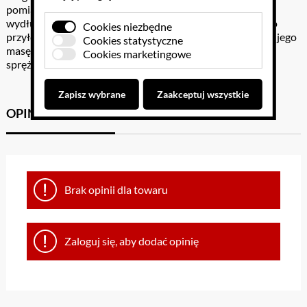
pomiatru ciężaru. Jej działanie opiera się na zjawisku
wydłużenia sprężyny, które jest wprost proporcjonalne do
Cookies niezbędne
przyłożonej siły. Waga sprężynowa waży ciężar ciała, a nie jego
Cookies statystyczne
masę. Zakres pomiarowy oraz dokładność pomiaru wagi
Cookies marketingowe
sprężynowej zależą od charakterystyki sprężynki.
Zapisz wybrane
Zaakceptuj wszystkie
OPINIE KLIENTÓW
GPSR
Brak opinii dla towaru
Zaloguj się, aby dodać opinię