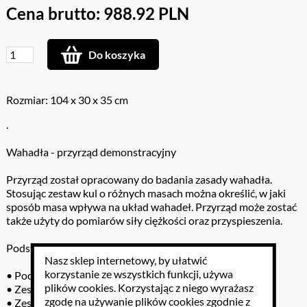
Cena brutto: 988.92 PLN
Do koszyka
Rozmiar: 104 x 30 x 35 cm
.
Wahadła - przyrząd demonstracyjny
Przyrząd został opracowany do badania zasady wahadła.
Stosując zestaw kul o różnych masach można określić, w jaki
sposób masa wpływa na układ wahadeł. Przyrząd może zostać
także użyty do pomiarów siły ciężkości oraz przyspieszenia.
Podstawowe komponenty:
Nasz sklep internetowy, by ułatwić
korzystanie ze wszystkich funkcji, używa
• Poczwórna podstawa aluminiowa
plików cookies
. Korzystając z niego wyrażasz
• Zestaw kul mosiężnych
zgodę na używanie plików cookies zgodnie z
• Zestaw kul PCW