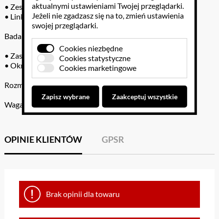
aktualnymi ustawieniami Twojej przeglądarki.
• Zestaw czterech kul drewnianych
Jeżeli nie zgadzasz się na to, zmień ustawienia
• Linka nylonowa
swojej przeglądarki.
Badane prawa i zasady:
Cookies niezbędne
• Zasada wahadła
Cookies statystyczne
• Określenie przyspieszenia ziemskiego
Cookies marketingowe
Rozmiar: 104 x 30 x 35 cm
Zapisz wybrane
Zaakceptuj wszystkie
Waga: ok. 2 kg
OPINIE KLIENTÓW
GPSR
Brak opinii dla towaru