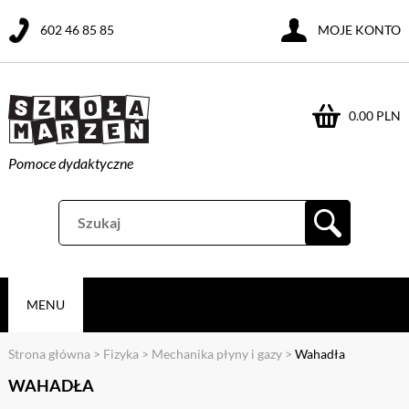
602 46 85 85
MOJE KONTO
0.00 PLN
Pomoce dydaktyczne
MENU
Strona główna
>
Fizyka
>
Mechanika płyny i gazy
>
Wahadła
WAHADŁA