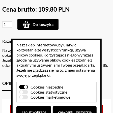
Cena brutto: 109.80 PLN
Do koszyka
Rozmiar: 500g
Nasz sklep internetowy, by ułatwić
korzystanie ze wszystkich funkcji, używa
Na życzenie klienta do odczynników dołączamy pełną
plików cookies
. Korzystając z niego wyrażasz
dokumentację ZGODNOŚCI.
zgodę na używanie plików cookies zgodnie z
Jeżeli nie odnależli państwo interesującego państwa
aktualnymi ustawieniami Twojej przeglądarki.
odczynnika, proszę o konsultacje pod numerem 602 46 85 85.
Jeżeli nie zgadzasz się na to, zmień ustawienia
swojej przeglądarki.
OPINIE KLIENTÓW
GPSR
Cookies niezbędne
Cookies statystyczne
Cookies marketingowe
Brak opinii dla towaru
Zapisz wybrane
Zaakceptuj wszystkie