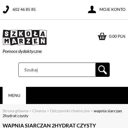
602 46 85 85
MOJE KONTO
0.00 PLN
Pomoce dydaktyczne
MENU
Strona główna
>
Chemia
>
Odczynniki chemiczne
>
wapnia siarczan
2hydrat czysty
WAPNIA SIARCZAN 2HYDRAT CZYSTY