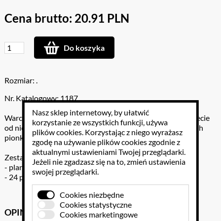
Cena brutto: 20.91 PLN
Do koszyka
Rozmiar: .
Nr. Katalogowy: 1187
Nasz sklep internetowy, by ułatwić
Warcaby to klasyczna gra towarzyska znana na całym świecie
korzystanie ze wszystkich funkcji, używa
od niemalże ośmiuset lat. Celem gry jest „zbicie” wszystkich
plików cookies
. Korzystając z niego wyrażasz
pionków przeciwnika.
zgodę na używanie plików cookies zgodnie z
aktualnymi ustawieniami Twojej przeglądarki.
Zestaw gry zawiera:
Jeżeli nie zgadzasz się na to, zmień ustawienia
- planszę do gry,
swojej przeglądarki.
- 24 pionki w dwóch kolorach (czarnym i białym).
Cookies niezbędne
Cookies statystyczne
OPINIE KLIENTÓW
GPSR
Cookies marketingowe