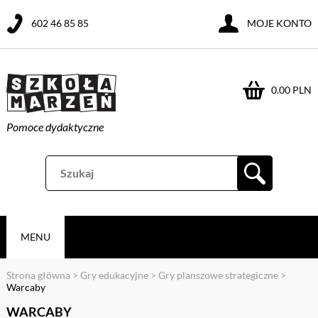
602 46 85 85
MOJE KONTO
0.00 PLN
Pomoce dydaktyczne
MENU
Strona główna
>
Gry edukacyjne
>
Gry planszowe strategiczne
>
Warcaby
WARCABY