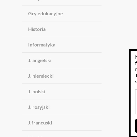
Gry edukacyjne
Historia
Informatyka
J. angielski
J. niemiecki
J. polski
J. rosyjski
J.francuski