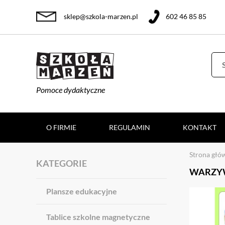
sklep@szkola-marzen.pl
602 46 85 85
Pomoce dydaktyczne
O FIRMIE
REGULAMIN
KONTAKT
Strona głó
KATEGORIE
WARZYW
Plansze edukacyjne
Tablice szkolne magnetyczne