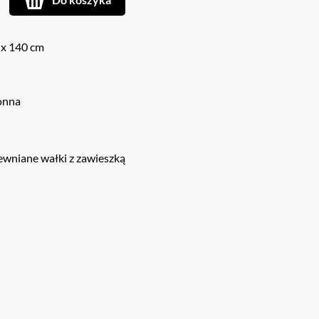
 x 140 cm
onna
ewniane wałki z zawieszką