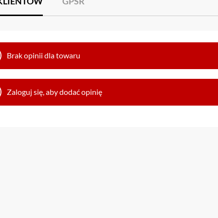
 KLIENTÓW
GPSR
Brak opinii dla towaru
Zaloguj się, aby dodać opinię