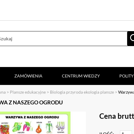
ZAMÓWIENIA
CENTRUM WIEDZY
POLIT
wna
>
Plansze edukacyjne
>
Biologia przyroda ekologia plansze
>
Warzywa
A Z NASZEGO OGRODU
Cena brutt
ILOŚĆ: