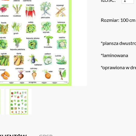
Rozmiar: 100 cm
*plansza dwustr
*laminowana
*oprawiona w dr