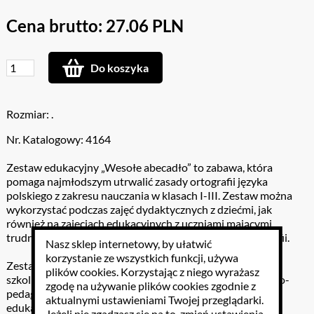
Cena brutto: 27.06 PLN
Do koszyka
Rozmiar: .
Nr. Katalogowy: 4164
Zestaw edukacyjny „Wesołe abecadło” to zabawa, która
pomaga najmłodszym utrwalić zasady ortografii języka
polskiego z zakresu nauczania w klasach I-III. Zestaw można
wykorzystać podczas zajęć dydaktycznych z dziećmi, jak
również na zajęciach edukacyjnych z uczniami mającymi
trudności w nauce np. w przypadku dysleksji i dysortografii.
Nasz sklep internetowy, by ułatwić
korzystanie ze wszystkich funkcji, używa
Zestaw edukacyjny może być wykorzystany w świetlicach
plików cookies
. Korzystając z niego wyrażasz
szkolnych, środowiskowych, w poradniach psychologiczno-
zgodę na używanie plików cookies zgodnie z
pedagogicznych, w gabinetach pedagoga szkolnego i jako
aktualnymi ustawieniami Twojej przeglądarki.
edukacyjna zabawa towarzyska i rodzinna. W instrukcji
Jeżeli nie zgadzasz się na to, zmień ustawienia