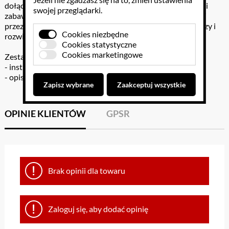
dołączonej do zestawu opisanych jest aż 6 propozycji gier i
swojej przeglądarki.
zabaw, które można modyfikować. Gra „Wesołe abecadło”
przeznaczona jest dla dzieci w wieku powyżej 6 lat. Gra uczy i
Cookies niezbędne
rozwija umiejętności językowe dziecka.
Cookies statystyczne
Cookies marketingowe
Zestaw gry zawiera:
- instrukcję do gry,
- opis 6 propozycji gier i zabaw.
Zapisz wybrane
Zaakceptuj wszystkie
OPINIE KLIENTÓW
GPSR
Brak opinii dla towaru
Zaloguj się, aby dodać opinię