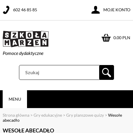
602 46 85 85
MOJE KONTO
0.00 PLN
Pomoce dydaktyczne
MENU
Strona główna
>
Gry edukacyjne
>
Gry planszowe quizy
>
Wesołe
abecadło
WESOŁE ABECADŁO