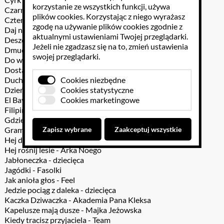
korzystanie ze wszystkich funkcji, używa
Czarny baranie - dziecięca
plików cookies
. Korzystając z niego wyrażasz
Cztery rude koty - dziecięca
zgodę na używanie plików cookies zgodnie z
Daj na zgodę - Arka Noego
aktualnymi ustawieniami Twojej przeglądarki.
Deszczowa - Majka Jeżowska
Jeżeli nie zgadzasz się na to, zmień ustawienia
Dmuchawce, latawce, wiatr - Urszula
swojej przeglądarki.
Do widzenia profesorze - Filipinki
Dostał Jacek elementarz - dziecięca
Cookies niezbędne
Duchy tych co mieszkali tu - Kayah
Cookies statystyczne
Dzień dobry Syrenko - Gawęda
Cookies marketingowe
El Bayo - Majka Jeżowska
Filipinka - Bahamas
Gdzie strumyk płynie z wolna - dziecięca
Zapisz wybrane
Zaakceptuj wszystkie
Gramy w kolory - Gawęda
Hej dogonię lato - Majka Jeżowska
Hej rośnij lesie - Arka Noego
Jabłoneczka - dziecięca
Jagódki - Fasolki
Jak anioła głos - Feel
Jedzie pociąg z daleka - dziecięca
Kaczka Dziwaczka - Akademia Pana Kleksa
Kapelusze mają dusze - Majka Jeżowska
Kiedy tracisz przyjaciela - Team