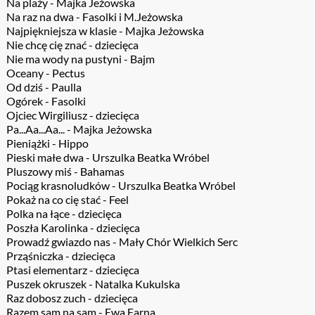
Na plaży - Majka Jeżowska
Na raz na dwa - Fasolki i M.Jeżowska
Najpiękniejsza w klasie - Majka Jeżowska
Nie chcę cię znać - dziecięca
Nie ma wody na pustyni - Bajm
Oceany - Pectus
Od dziś - Paulla
Ogórek - Fasolki
Ojciec Wirgiliusz - dziecięca
Pa...Aa...Aa... - Majka Jeżowska
Pieniążki - Hippo
Pieski małe dwa - Urszulka Beatka Wróbel
Pluszowy miś - Bahamas
Pociąg krasnoludków - Urszulka Beatka Wróbel
Pokaż na co cię stać - Feel
Polka na łące - dziecięca
Poszła Karolinka - dziecięca
Prowadź gwiazdo nas - Mały Chór Wielkich Serc
Prząśniczka - dziecięca
Ptasi elementarz - dziecięca
Puszek okruszek - Natalka Kukulska
Raz dobosz zuch - dziecięca
Razem sam na sam - Ewa Farna