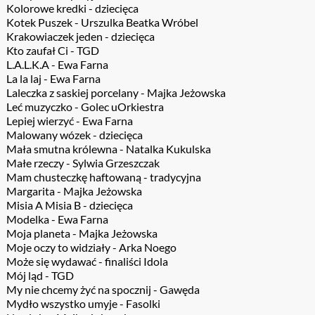
Kolorowe kredki - dziecięca
Kotek Puszek - Urszulka Beatka Wróbel
Krakowiaczek jeden - dziecięca
Kto zaufał Ci - TGD
L.A.L.K.A - Ewa Farna
La la laj - Ewa Farna
Laleczka z saskiej porcelany - Majka Jeżowska
Leć muzyczko - Golec uOrkiestra
Lepiej wierzyć - Ewa Farna
Malowany wózek - dziecięca
Mała smutna królewna - Natalka Kukulska
Małe rzeczy - Sylwia Grzeszczak
Mam chusteczkę haftowaną - tradycyjna
Margarita - Majka Jeżowska
Misia A Misia B - dziecięca
Modelka - Ewa Farna
Moja planeta - Majka Jeżowska
Moje oczy to widziały - Arka Noego
Może się wydawać - finaliści Idola
Mój ląd - TGD
My nie chcemy żyć na spocznij - Gawęda
Mydło wszystko umyje - Fasolki