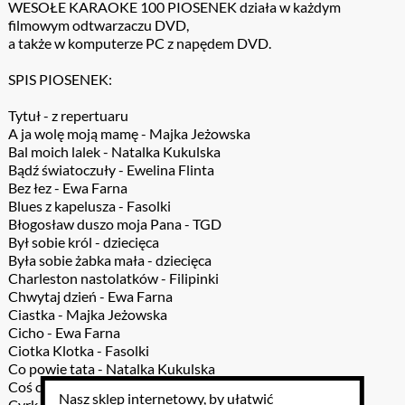
WESOŁE KARAOKE 100 PIOSENEK działa w każdym
filmowym odtwarzaczu DVD,
a także w komputerze PC z napędem DVD.
SPIS PIOSENEK:
Tytuł - z repertuaru
A ja wolę moją mamę - Majka Jeżowska
Bal moich lalek - Natalka Kukulska
Bądź światoczuły - Ewelina Flinta
Bez łez - Ewa Farna
Blues z kapelusza - Fasolki
Błogosław duszo moja Pana - TGD
Był sobie król - dziecięca
Była sobie żabka mała - dziecięca
Charleston nastolatków - Filipinki
Chwytaj dzień - Ewa Farna
Ciastka - Majka Jeżowska
Cicho - Ewa Farna
Ciotka Klotka - Fasolki
Co powie tata - Natalka Kukulska
Coś optymistycznego - Kasia Kowalska
Nasz sklep internetowy, by ułatwić
Cyrk wita Was - Majka Jeżowska