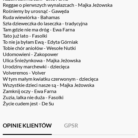
Reggae o pierwszych wynalazcach - Majka Jeżowska
Rośniemy by urosnąć - Gawęda
Ruda wiewiórka - Bahamas
Szła dzieweczka do laseczka - tradycyjna
Tam gdzie nie ma dróg - Ewa Farna
Tato już lato - Fasolki
To nie ja byłam Ewą - Edyta Górniak
Tobie chór aniołów - Wesołe Nutki
Udomowieni - Zakopower
Ulica Śnieżynkowa - Majka Jeżowska
Urodziny marchewki - dziecięca
Volveremos - Volver
W tym małym kwiatku czerwonym - dziecięca
Wszystkie dzieci nasze są - Majka Jeżowska
Zamknij oczy - Ewa Farna
Zuzia, lalka nie duża - Fasolki
Życie cudem jest - De Su
OPINIE KLIENTÓW
GPSR