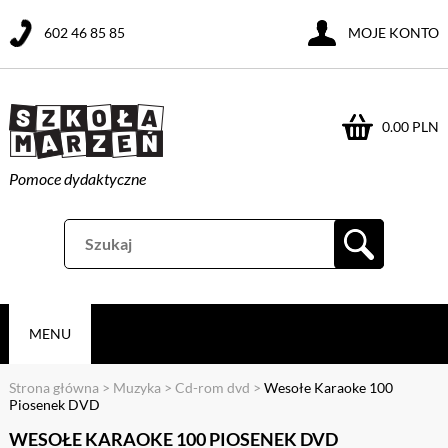
602 46 85 85
MOJE KONTO
0.00 PLN
Pomoce dydaktyczne
MENU
Strona główna
>
Muzyka
>
Cd-rom dvd
>
Wesołe Karaoke 100
Piosenek DVD
WESOŁE KARAOKE 100 PIOSENEK DVD